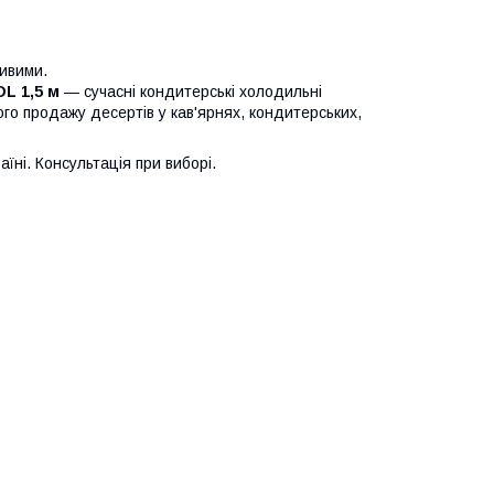
ливими.
L 1,5 м
— сучасні кондитерські холодильні
ого продажу десертів у кав'ярнях, кондитерських,
їні. Консультація при виборі.