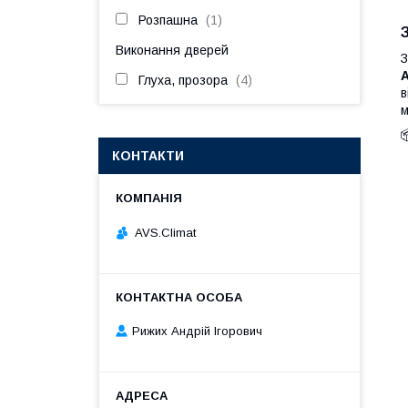
Розпашна
1
Виконання дверей
З
A
Глуха, прозора
4
в
м
КОНТАКТИ
AVS.Climat
Рижих Андрій Ігорович