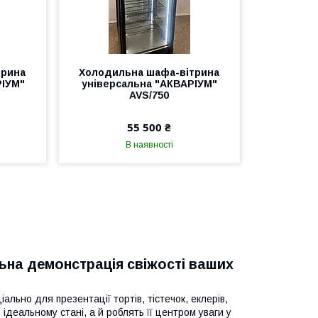
трина
Холодильна шафа-вітрина
РІУМ"
універсальна "АКВАРІУМ"
AVS/750
55 500 ₴
В наявності
ьна демонстрація свіжості ваших
іально для презентації тортів, тістечок, еклерів,
ідеальному стані, а й роблять її центром уваги у