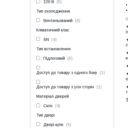
220 В
5
•
•
Тип охолодження
Вентильований
6
Кліматичний клас
і
SN
4
с
Тип встановлення
к
Підлоговий
5
Доступ до товару з одного боку
1
е
Доступ до товару з усіх сторін
1
т
Матеріал дверей
Скло
4
Тип двері
Двері-купе
5