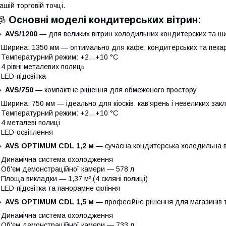
ашій торговій точці.
🧊
Основні моделі кондитерських вітрин:
🔹
AVS/1200
— для великих вітрин холодильних кондитерских та ш
 Ширина: 1350 мм — оптимально для кафе, кондитерських та пека
 Температурний режим: +2…+10 °C
 4 рівні металевих полиць
 LED-підсвітка
🔹
AVS/750
— компактне рішення для обмеженого простору
 Ширина: 750 мм — ідеально для кіосків, кав'ярень і невеликих зак
 Температурний режим: +2…+10 °C
 4 металеві полиці
 LED-освітлення
🔹
AVS OPTIMUM CDL 1,2 м
— сучасна кондитерська холодильна в
 Динамічна система охолодження
 Об'єм демонстраційної камери — 578 л
 Площа викладки — 1,37 м² (4 скляні полиці)
 LED-підсвітка та панорамне скління
🔹
AVS OPTIMUM CDL 1,5 м
— професійне рішення для магазинів 
 Динамічна система охолодження
 Об'єм демонстраційної камери — 733 л