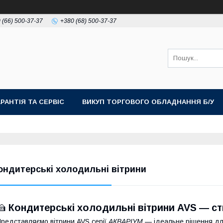
 (66) 500-37-37
+380 (68) 500-37-37
АРАНТІЯ ТА СЕРВІС
ВИКУП ТОРГОВОГО ОБЛАДНАННЯ Б/У
ондитерські холодильні вітрини
🍰
Кондитерські холодильні вітрини AVS — сти
редставляємо вітрини AVS серії
АКВАРІУМ
— ідеальне рішення для 