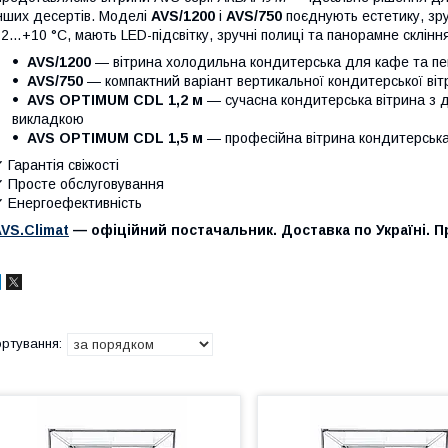
нших десертів. Моделі
AVS/1200
і
AVS/750
поєднують естетику, зру
2…+10 °C, мають LED-підсвітку, зручні полиці та панорамне склінн
AVS/1200
— вітрина холодильна кондитерська для кафе та пе
AVS/750
— компактний варіант вертикальної кондитерської вітри
AVS OPTIMUM CDL 1,2 м
— сучасна кондитерська вітрина з 
викладкою
AVS OPTIMUM CDL 1,5 м
— професійна вітрина кондитерська
 Гарантія свіжості
 Просте обслуговування
 Енергоефективність
VS.Climat
— офіційний постачальник. Доставка по Україні. П