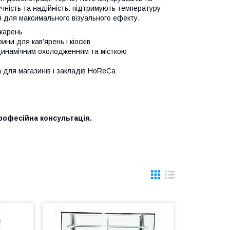
чність та надійність: підтримують температуру
я для максимального візуального ефекту.
карень
ни для кав’ярень і кіосків
динамічним охолодженням та місткою
 для магазинів і закладів HoReCa
рофесійна консультація.