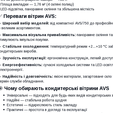
 Площа викладки — 1,76 м² (4 скляні полиці)
 LED-підсвітка, панорамне скління та збільшена місткість
✅
Переваги вітрин AVS:
🔸
Широкий вибір моделей:
від компактної AVS/750 до професійн
з великим асортиментом.
🔸
Максимальна візуальна привабливість:
панорамне скління та
тимулюють імпульсні покупки.
🔸
Стабільне охолодження:
температурний режим +2…+10 °C забе
ондитерських виробів.
🔸
Зручність експлуатації:
ергономічна конструкція, легкий досту
🔸
Енергоефективність:
сучасні холодильні системи та LED-осві
лектроенергії.
🔸
Надійність і довговічність:
якісні матеріали, загартоване скло
ермін служби обладнання.
🎯
Чому обирають кондитерські вітрини AVS
Універсальні — підходять для будь-яких видів кондитерських 
Надійні — стабільна робота щодня
Естетичні — підкреслюють стиль закладу
Практичні — простота в догляді та експлуатації