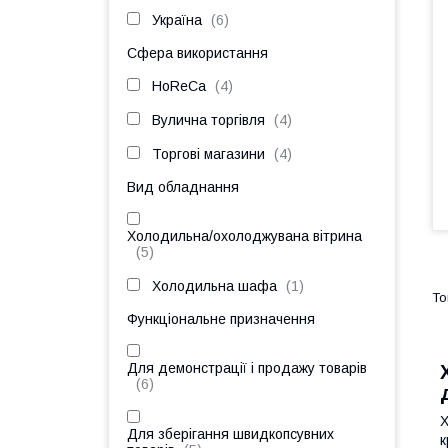
Україна
6
Сфера використання
HoReCa
4
Вулична торгівля
4
Торгові магазини
4
Вид обладнання
Холодильна/охолоджувана вітрина
5
Холодильна шафа
1
Функціональне призначення
Для демонстрації і продажу товарів
6
Х
Для зберігання швидкопсувних
к