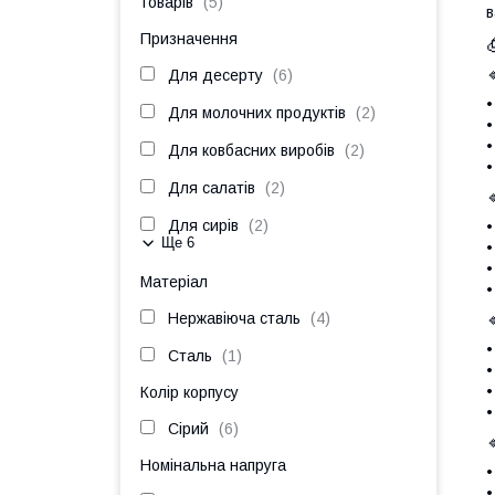
товарів
5
в
Призначення
Для десерту
6
•
Для молочних продуктів
2
•
•
Для ковбасних виробів
2
•
Для салатів
2
Для сирів
2
•
Ще 6
•
•
Матеріал
•
Нержавіюча сталь
4
•
Сталь
1
•
•
Колір корпусу
•
Сірий
6
Номінальна напруга
•
•