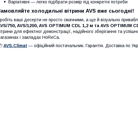
Варіативні — легко підібрати розмір під конкретні потреби
Замовляйте холодильні вітрини AVS вже сьогодні!
робіть ваші десерти не просто смачними, а ще й візуально приваб
VS/750, AVS/1200, AVS OPTIMUM CDL 1,2 м та AVS OPTIMUM CD
ітрини для ефектної демонстрації, надійного зберігання та успішн
агазинах і закладах HoReCa.
📦
AVS.Climat
— офіційний постачальник. Гарантія. Доставка по Укра