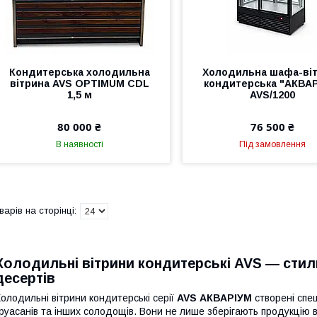
Кондитерська холодильна
Холодильна шафа-ві
вітрина AVS OPTIMUM СDL
кондитерська "АКВА
1,5 м
AVS/1200
80 000 ₴
76 500 ₴
В наявності
Під замовлення
Холодильні вітрини кондитерські AVS — стил
десертів
олодильні вітрини кондитерські серії
AVS
АКВАРІУМ
створені спец
руасанів та інших солодощів. Вони не лише зберігають продукцію в 