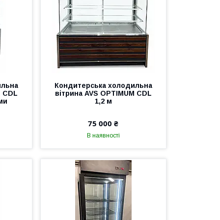
ильна
Кондитерська холодильна
M СDL
вітрина AVS OPTIMUM СDL
ами
1,2 м
75 000 ₴
В наявності