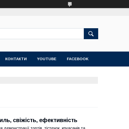
КОНТАКТИ
YOUTUBE
FACEBOOK
ль, свіжість, ефективність
демонстрації тортів, тістечок, круасанів та