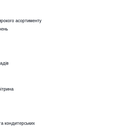
ирокого асортименту
рень
ладів
ітрина
та кондитерських