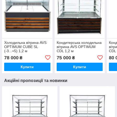
Холодильна вітрина AVS
Кондитерська холодильна
Конд
OPTIMUM CUBE SL
вітрина AVS OPTIMUM
віт
(-3...+5) 1,2 м
СDL 1,2 м
CDL 
78 000
75 000
80 
₴
₴
Купити
Купити
Акційні пропозиції та новинки