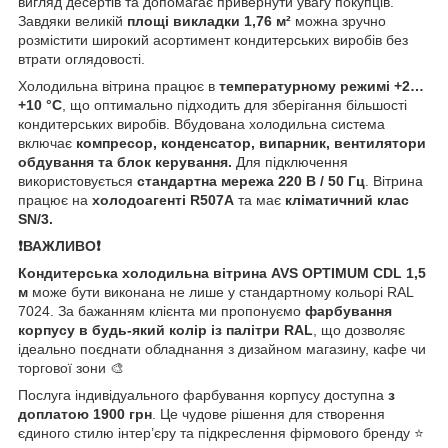
вигляд десертів та допомагає привернути увагу покупців.
Завдяки великій
площі викладки 1,76 м²
можна зручно
розмістити широкий асортимент кондитерських виробів без
втрати оглядовості.
Холодильна вітрина працює в
температурному режимі +2…
+10 °C
, що оптимально підходить для зберігання більшості
кондитерських виробів. Вбудована холодильна система
включає
компресор, конденсатор, випарник, вентилятори
обдування та блок керування.
Для підключення
використовується
стандартна мережа 220 В / 50 Гц
. Вітрина
працює на
холодоагенті R507A
та має
кліматичний клас
SN/3.
❗️ВАЖЛИВО❗️
Кондитерська холодильна вітрина AVS OPTIMUM СDL 1,5
м
може бути виконана не лише у стандартному кольорі RAL
7024. За бажанням клієнта ми пропонуємо
фарбування
корпусу в будь-який колір із палітри RAL
, що дозволяє
ідеально поєднати обладнання з дизайном магазину, кафе чи
торгової зони 🎨
Послуга індивідуального фарбування корпусу доступна
з
доплатою 1900 грн
. Це чудове рішення для створення
єдиного стилю інтер’єру та підкреслення фірмового бренду ⭐️