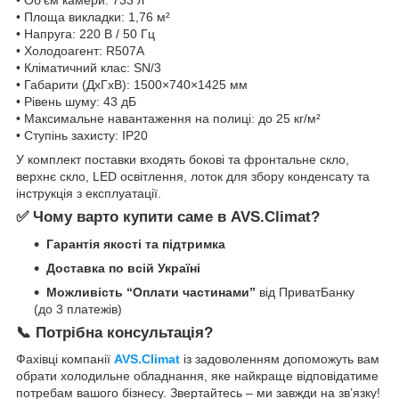
• Площа викладки: 1,76 м²
• Напруга: 220 В / 50 Гц
• Холодоагент: R507A
• Кліматичний клас: SN/3
• Габарити (ДхГхВ): 1500×740×1425 мм
• Рівень шуму: 43 дБ
• Максимальне навантаження на полиці: до 25 кг/м²
• Ступінь захисту: IP20
У комплект поставки входять бокові та фронтальне скло,
верхнє скло, LED освітлення, лоток для збору конденсату та
інструкція з експлуатації.
✅ Чому варто купити саме в AVS.Climat?
Гарантія якості та підтримка
Доставка по всій Україні
Можливість “Оплати частинами”
від ПриватБанку
(до 3 платежів)
📞 Потрібна консультація?
Фахівці компанії
AVS.Climat
із задоволенням допоможуть вам
обрати холодильне обладнання, яке найкраще відповідатиме
потребам вашого бізнесу. Звертайтесь – ми завжди на зв’язку!