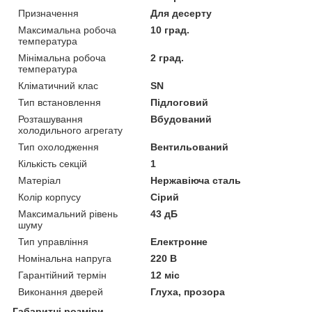
Призначення
Для десерту
Максимальна робоча
10 град.
температура
Мінімальна робоча
2 град.
температура
Кліматичний клас
SN
Тип встановлення
Підлоговий
Розташування
Вбудований
холодильного агрегату
Тип охолодження
Вентильований
Кількість секцій
1
Матеріал
Нержавіюча сталь
Колір корпусу
Сірий
Максимальний рівень
43 дБ
шуму
Тип управління
Електронне
Номінальна напруга
220 В
Гарантійний термін
12 міс
Виконання дверей
Глуха, прозора
Габаритні розміри