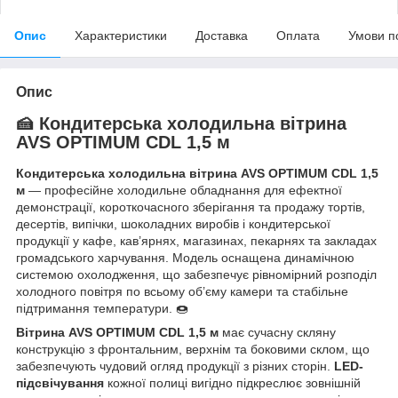
Опис
Характеристики
Доставка
Оплата
Умови п
Опис
🍰
Кондитерська холодильна вітрина
AVS OPTIMUM CDL 1,5 м
Кондитерська холодильна вітрина AVS OPTIMUM CDL 1,5
м
— професійне холодильне обладнання для ефектної
демонстрації, короткочасного зберігання та продажу тортів,
десертів, випічки, шоколадних виробів і кондитерської
продукції у кафе, кав’ярнях, магазинах, пекарнях та закладах
громадського харчування. Модель оснащена динамічною
системою охолодження, що забезпечує рівномірний розподіл
холодного повітря по всьому об’єму камери та стабільне
підтримання температури. 🍩
Вітрина AVS OPTIMUM CDL 1,5 м
має сучасну скляну
конструкцію з фронтальним, верхнім та боковими склом, що
забезпечують чудовий огляд продукції з різних сторін.
LED-
підсвічування
кожної полиці вигідно підкреслює зовнішній