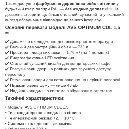
Також доступне
фарбування дерев’яних рейок вітрини
у
будь-який колір палітри RAL —
без жодних доплат
🎨✨ Це
дозволяє створити ще більш стильний, сучасний та унікальний
вигляд обладнання відповідно до вашого інтер’єру.
Основні переваги моделі AVS OPTIMUM CDL 1,5
м:
✔️ Динамічне охолодження для рівномірної температури
✔️ Великий демонстраційний об’єм — 733 л
✔️ Простора площа викладки — 1,76 м² (на 4 полицях)
✔️ Енергоефективне LED освітлення
✔️ Стильний сучасний дизайн для кондитерських і кафе
✔️ Розсувні задні двері на роликах для зручного доступу
персоналу
✔️ Регульовані опори для встановлення на нерівній поверхні
✔️ Низький рівень шуму — лише 43 дБ
✔️ Надійна холодильна система з вбудованим агрегатом
Технічні характеристики:
• Модель: AVS OPTIMUM CDL 1.5
• Тип: кондитерська холодильна вітрина
• Температурний режим: +2…+10 °C
• Система охолодження: динамічна
• Об’єм камери: 733 л