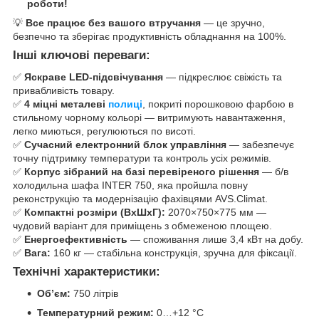
роботи!
💡
Все працює без вашого втручання
— це зручно,
безпечно та зберігає продуктивність обладнання на 100%.
Інші ключові переваги:
✅
Яскраве LED-підсвічування
— підкреслює свіжість та
привабливість товару.
✅
4 міцні металеві
полиці
, покриті порошковою фарбою в
стильному чорному кольорі — витримують навантаження,
легко миються, регулюються по висоті.
✅
Сучасний електронний блок управління
— забезпечує
точну підтримку температури та контроль усіх режимів.
✅
Корпус зібраний на базі перевіреного рішення
— б/в
холодильна шафа INTER 750, яка пройшла повну
реконструкцію та модернізацію фахівцями AVS.Climat.
✅
Компактні розміри (ВхШхГ):
2070×750×775 мм —
чудовий варіант для приміщень з обмеженою площею.
✅
Енергоефективність
— споживання лише 3,4 кВт на добу.
✅
Вага:
160 кг — стабільна конструкція, зручна для фіксації.
Технічні характеристики:
Об’єм:
750 літрів
Температурний режим:
0…+12 °C