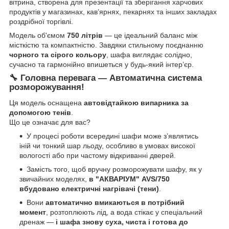
вітрина, створена для презентації та зберігання харчових
продуктів у магазинах, кав’ярнях, пекарнях та інших закладах
роздрібної торгівлі.
Модель об'ємом
750 літрів
— це ідеальний баланс між
місткістю та компактністю. Завдяки стильному поєднанню
чорного та сірого кольору
, шафа виглядає солідно,
сучасно та гармонійно впишеться у будь-який інтер’єр.
🔧 Головна перевага — Автоматична система
розморожування!
Ця модель оснащена
автовідтайкою випарника за
допомогою тенів
.
Що це означає для вас?
У процесі роботи всередині шафи може з’являтись
іній чи тонкий шар льоду, особливо в умовах високої
вологості або при частому відкриванні дверей.
Замість того, щоб вручну розморожувати шафу, як у
звичайних моделях,
в "АКВАРІУМ" AVS/750
вбудовано електричні нагрівачі (тени)
.
Вони
автоматично вмикаються в потрібний
момент
, розтоплюють лід, а вода стікає у спеціальний
дренаж —
і шафа знову суха, чиста і готова до