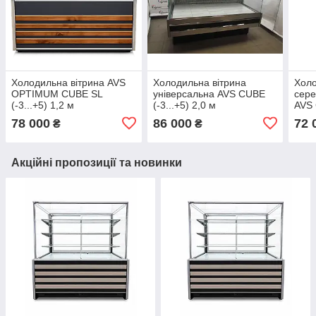
Холодильна вітрина AVS
Холодильна вітрина
Холо
OPTIMUM CUBE SL
універсальна AVS CUBE
сер
(-3...+5) 1,2 м
(-3...+5) 2,0 м
AVS 
78 000
86 000
72 
₴
₴
Акційні пропозиції та новинки