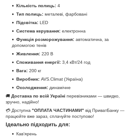
Кількість полиць:
4
Тип полиць:
металеві, фарбовані
Підсвітка:
LED
Система керування:
електронна
Функція розморожування:
автоматична, за
допомогою тенів
Живлення:
220 В
Споживання енергії:
3,4 кВт/24 год
Вага:
200 кг
Виробник:
AVS.Climat (Україна)
Охолодження:
динамічне
🚚
Доставка по всій Україні
перевізниками — швидко,
зручно, надійно!
💳 Доступна
"ОПЛАТА ЧАСТИНАМИ"
від ПриватБанку —
працюйте вже зараз, сплачуйте поступово!
Ідеально підходить для:
Кав’ярень