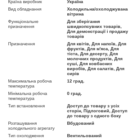
Країна виробник
Україна
Вид обладнання
Холодильна/охолоджувана
вітрина
Функціональне
Для зберігання
призначення
швидкопсувних товарів,
Для демонстрації і продажу
товарів
Призначення
Для квітів, Для напоїв, Для
фруктів, Для м'яса, Для
тіста, Для десерту, Для
молочних продуктів, Для
суші, Для ковбасних
виробів, Для салатів, Для
сирів
Максимальна робоча
12 град.
температура
Мінімальна робоча
0 град.
температура
Тип встановлення
Доступ до товару з усіх
сторін, Підлоговий, Доступ
до товару з одного боку
Розташування
Вбудований
холодильного агрегату
Тип охолодження
Вентильований