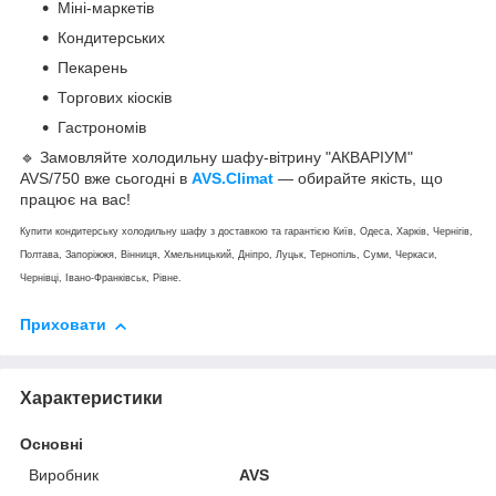
Міні-маркетів
Кондитерських
Пекарень
Торгових кіосків
Гастрономів
🔹 Замовляйте холодильну шафу-вітрину "АКВАРІУМ"
AVS/750 вже сьогодні в
AVS.Climat
— обирайте якість, що
працює на вас!
Купити кондитерську холодильну шафу з доставкою та гарантією Київ, Одеса, Харків, Чернігів,
Полтава, Запоріжжя, Вінниця, Хмельницький, Дніпро, Луцьк, Тернопіль, Суми, Черкаси,
Чернівці, Івано-Франківськ, Рівне.
Приховати
Характеристики
Основні
Виробник
AVS