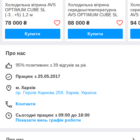
Холодильна вітрина AVS
Холодильна вітрина
Холо
OPTIMUM CUBE SL
середньотемпературна
сер
(-3...+5) 1,2 м
AVS OPTIMUM CUBE SL
AVS
2,0 м
(дин
78 000
88 000
94 
₴
₴
Купити
Купити
Про нас
95% позитивних з 39 відгуків за рік
Працює з 25.05.2017
м. Харків
пр. Героїв Харкова 259, Харків, Україна
Контакти
Сьогодні працює з 09:00 до 18:00
Показати весь графік роботи
Про нас