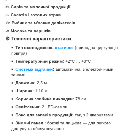
🧀
Сирів та молочної продукції
🥗
Салатів і готових страв
🐟
Рибних та м’ясних делікатесів
🧈
Молока та вершків
⚙️ Технічні характеристики:
Тип охолодження:
статичне
(природна циркуляція
повітря)
Температурний режим:
+2°C … +8°C
Система відтайки
:
автоматична, з електричними
тенами
Довжина:
2,5 м
Ширина:
1,10 м
Корисна глибина викладки:
78 см
Освітлення:
2 LED-лампи
Бокс для запасів продукції:
так, з 2 дверцятами
Зйомні панелі:
бокові та лицьова — для легкого
доступу та обслуговування