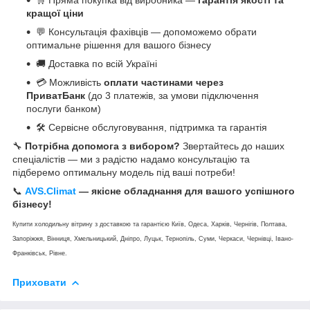
кращої ціни
💬 Консультація фахівців — допоможемо обрати
оптимальне рішення для вашого бізнесу
🚚 Доставка по всій Україні
💳 Можливість
оплати частинами через
ПриватБанк
(до 3 платежів, за умови підключення
послуги банком)
🛠 Сервісне обслуговування, підтримка та гарантія
🔧
Потрібна допомога з вибором?
Звертайтесь до наших
спеціалістів — ми з радістю надамо консультацію та
підберемо оптимальну модель під ваші потреби!
📞
AVS.Climat
— якісне обладнання для вашого успішного
бізнесу!
Купити холодильну вітрину з доставкою та гарантією Київ, Одеса, Харків, Чернігів, Полтава,
Запоріжжя, Вінниця, Хмельницький, Дніпро, Луцьк, Тернопіль, Суми, Черкаси, Чернівці, Івано-
Франківськ, Рівне.
Приховати