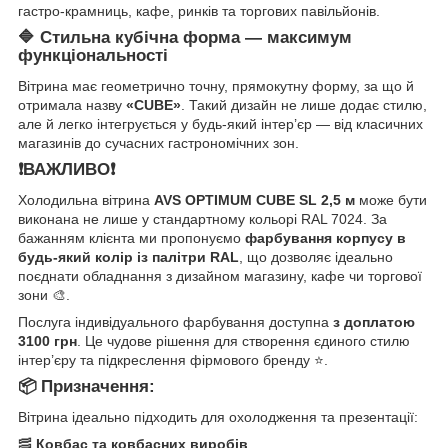
гастро-крамниць, кафе, ринків та торгових павільйонів.
🔷 Стильна кубічна форма — максимум
функціональності
Вітрина має геометрично точну, прямокутну форму, за що й
отримала назву
«CUBE»
. Такий дизайн не лише додає стилю,
але й легко інтегрується у будь-який інтер’єр — від класичних
магазинів до сучасних гастрономічних зон.
❗️ВАЖЛИВО❗️
Холодильна вітрина
AVS OPTIMUM CUBE SL 2,5 м
може бути
виконана не лише у стандартному кольорі RAL 7024. За
бажанням клієнта ми пропонуємо
фарбування корпусу в
будь-який колір із палітри RAL
, що дозволяє ідеально
поєднати обладнання з дизайном магазину, кафе чи торгової
зони 🎨.
Послуга індивідуального фарбування доступна
з доплатою
3100 грн
. Це чудове рішення для створення єдиного стилю
інтер’єру та підкреслення фірмового бренду ⭐️.
📦 Призначення:
Вітрина ідеально підходить для охолодження та презентації:
🥓
Ковбас та ковбасних виробів