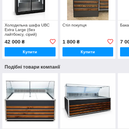
Холодильна шафа UBC
Стіл покупця
Бак
Extra Large (без
лайтбоксу, сірий)
42 000
1 800
7 0
₴
₴
Купити
Купити
Подібні товари компанії