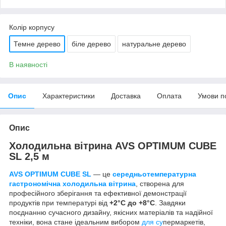
Колір корпусу
Темне дерево
біле дерево
натуральне дерево
В наявності
Опис
Характеристики
Доставка
Оплата
Умови п
Опис
Холодильна вітрина AVS OPTIMUM CUBE
SL 2,5 м
AVS OPTIMUM CUBE SL
— це
середньотемпературна
гастрономічна холодильна вітрина
, створена для
професійного зберігання та ефективної демонстрації
продуктів при температурі від
+2°C до +8°C
. Завдяки
поєднанню сучасного дизайну, якісних матеріалів та надійної
техніки, вона стане ідеальним вибором
для су
пермаркетів,