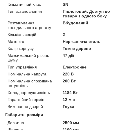
Кліматичний клас
SN
Тип встановлення
Підлоговий, Доступ до
товару з одного боку
Розташування
Вбудований
холодильного агрегату
Кількість секцій
2
Матеріал
Нержавіюча сталь
Колір корпусу
Темне дерево
Максимальний рівень
47 дБ
шуму
Тип управління
Електронне
Номінальна напруга
220 В
Номінальна споживана
200 Вт
потужність
Холодопродуктивність
1184 Вт
Гарантійний термін
12 міс
Виконання дверей
Глуха
Габаритні розміри
Довжина
2500 мм
Ширина
1100 мм