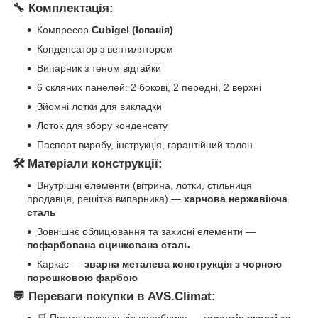
🔧 Комплектація:
Компресор
Cubigel (Іспанія)
Конденсатор з вентилятором
Випарник з теном відтайки
6 скляних панелей: 2 бокові, 2 передні, 2 верхні
Зйомні лотки для викладки
Лоток для збору конденсату
Паспорт виробу, інструкція, гарантійний талон
🛠 Матеріали конструкції:
Внутрішні елементи (вітрина, лотки, стільниця
продавця, решітка випарника) —
харчова нержавіюча
сталь
Зовнішнє облицювання та захисні елементи —
пофарбована оцинкована сталь
Каркас —
зварна металева конструкція з чорною
порошковою фарбою
💬 Переваги покупки в AVS.Climat:
🛒 Пряма покупка від виробника —
гарантія якості та