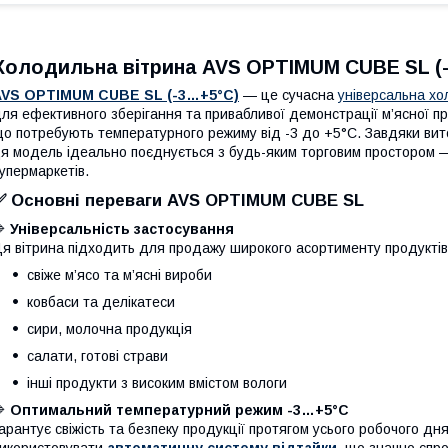
Холодильна вітрина AVS OPTIMUM CUBE SL (-
AVS OPTIMUM CUBE SL
(-3…+5°C)
— це сучасна
універсальна хо
ля ефективного зберігання та привабливої демонстрації м’ясної прод
о потребують температурного режиму від -3 до +5°C. Завдяки вит
я модель ідеально поєднується з будь-яким торговим простором —
упермаркетів.
✅ Основні переваги AVS OPTIMUM CUBE SL
🔷
Універсальність застосування
я вітрина підходить для продажу широкого асортименту продуктів
свіже м’ясо та м’ясні вироби
ковбаси та делікатеси
сири, молочна продукція
салати, готові страви
інші продукти з високим вмістом вологи
🔷
Оптимальний температурний режим -3…+5°C
арантує свіжість та безпеку продукції протягом усього робочого дн