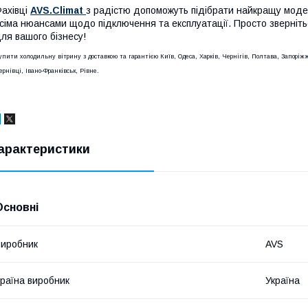
ахівці
AVS.Climat
з радістю допоможуть підібрати найкращу модел
сіма нюансами щодо підключення та експлуатації. Просто зверніт
ля вашого бізнесу!
упити холодильну вітрину з доставкою та гарантією Київ, Одеса, Харків, Чернігів, Полтава, Запорі
ернівці, Івано-Франківськ, Рівне.
арактеристики
Основні
иробник
AVS
раїна виробник
Україна