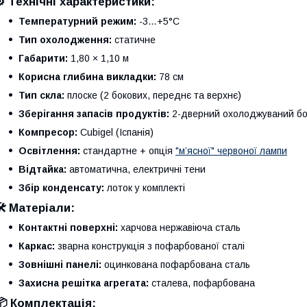
⚙️ Технічні характеристики:
Температурний режим:
-3…+5°C
Тип охолодження:
статичне
Габарити:
1,80 × 1,10 м
Корисна глибина викладки:
78 см
Тип скла:
плоске (2 бокових, переднє та верхнє)
Зберігання запасів продуктів:
2-дверний охолоджуваний бо
Компресор:
Cubigel (Іспанія)
Освітлення:
стандартне + опція
"м’ясної" червоної лампи
Відтайка:
автоматична, електричні тени
Збір конденсату:
лоток у комплекті
🛠️ Матеріали:
Контактні поверхні:
харчова нержавіюча сталь
Каркас:
зварна конструкція з пофарбованої сталі
Зовнішні панелі:
оцинкована пофарбована сталь
Захисна решітка агрегата:
сталева, пофарбована
📦 Комплектація: