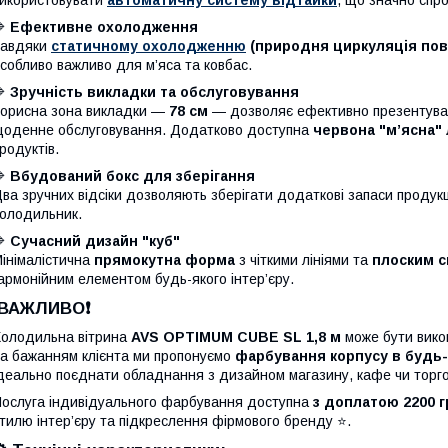
икористовувати
автоматичну систему відтайки
, що значно спр
🔷
Ефективне охолодження
Завдяки
статичному охолодженню
(природня циркуляція пов
собливо важливо для м’яса та ковбас.
🔷
Зручність викладки та обслуговування
орисна зона викладки —
78 см
— дозволяє ефективно презентува
оденне обслуговування. Додатково доступна
червона "м’ясна"
родуктів.
🔷
Вбудований бокс для зберігання
ва зручних відсіки дозволяють зберігати додаткові запаси продукц
олодильник.
🔷
Сучасний дизайн "куб"
інімалістична
прямокутна форма
з чіткими лініями та
плоским с
армонійним елементом будь-якого інтер’єру.
❗️ВАЖЛИВО❗️
олодильна вітрина
AVS OPTIMUM CUBE SL 1,8 м
може бути вико
а бажанням клієнта ми пропонуємо
фарбування корпусу в будь-я
деально поєднати обладнання з дизайном магазину, кафе чи торгов
ослуга індивідуального фарбування доступна
з доплатою 2200 г
тилю інтер’єру та підкреслення фірмового бренду ⭐️.