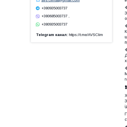
в
avs.climat@gmail.com
+380935003737
+380685003737 ,
о
+380935003737
К
Telegram канал
https://t.me/AVSClim
щ
п
Д
х
М
г
Х
З
і
П
с