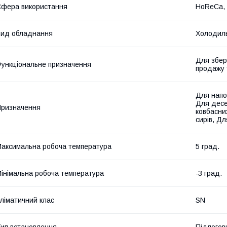
фера використання
HoReCa, 
ид обладнання
Холодиль
Для збер
ункціональне призначення
продажу 
Для напої
Для десе
ризначення
ковбасни
сирів, Д
аксимальна робоча температура
5 град.
інімальна робоча температура
-3 град.
ліматичний клас
SN