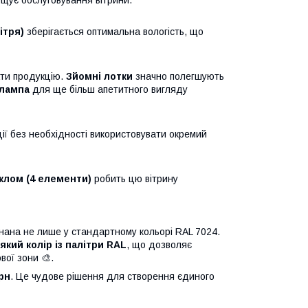
ощує обслуговування вітрини.
ітря)
зберігається оптимальна вологість, що
ти продукцію.
Зйомні лотки
значно полегшують
 лампа
для ще більш апетитного вигляду
ії без необхідності використовувати окремий
клом (4 елементи)
робить цю вітрину
нана не лише у стандартному кольорі RAL 7024.
кий колір із палітри RAL
, що дозволяє
ої зони 🎨.
рн
. Це чудове рішення для створення єдиного