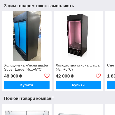
З цим товаром також замовляють
Холодильна м'ясна шафа
Холодильна м'ясна шафа
Стіл
Super Large (-5...+5°C)
(-5...+5°C)
48 000
42 000
1 8
₴
₴
Купити
Купити
Подібні товари компанії