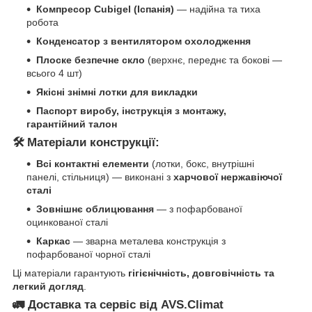
Компресор Cubigel (Іспанія)
— надійна та тиха
робота
Конденсатор з вентилятором охолодження
Плоске безпечне скло
(верхнє, переднє та бокові —
всього 4 шт)
Якісні знімні лотки для викладки
Паспорт виробу, інструкція з монтажу,
гарантійний талон
🛠
Матеріали конструкції:
Всі контактні елементи
(лотки, бокс, внутрішні
панелі, стільниця) — виконані з
харчової нержавіючої
сталі
Зовнішнє облицювання
— з пофарбованої
оцинкованої сталі
Каркас
— зварна металева конструкція з
пофарбованої чорної сталі
Ці матеріали гарантують
гігієнічність, довговічність та
легкий догляд
.
🚛
Доставка та сервіс від AVS.Climat