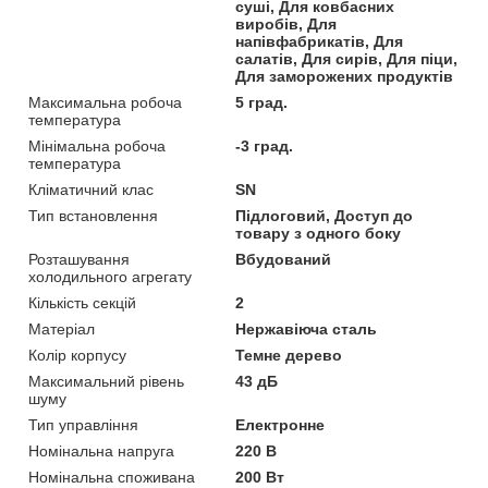
суші, Для ковбасних
виробів, Для
напівфабрикатів, Для
салатів, Для сирів, Для піци,
Для заморожених продуктів
Максимальна робоча
5 град.
температура
Мінімальна робоча
-3 град.
температура
Кліматичний клас
SN
Тип встановлення
Підлоговий, Доступ до
товару з одного боку
Розташування
Вбудований
холодильного агрегату
Кількість секцій
2
Матеріал
Нержавіюча сталь
Колір корпусу
Темне дерево
Максимальний рівень
43 дБ
шуму
Тип управління
Електронне
Номінальна напруга
220 В
Номінальна споживана
200 Вт