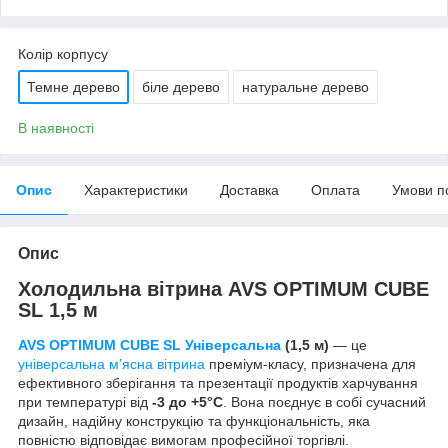
Колір корпусу
Темне дерево
біле дерево
натуральне дерево
В наявності
Опис
Характеристики
Доставка
Оплата
Умови п
Опис
Холодильна вітрина AVS OPTIMUM CUBE
SL 1,5 м
AVS OPTIMUM CUBE SL Універсальна
(1,5 м)
— це
універсальна м’ясна вітрина
преміум-класу, призначена для
ефективного зберігання та презентації продуктів харчування
при температурі від
-3 до +5°C
. Вона поєднує в собі сучасний
дизайн, надійну конструкцію та функціональність, яка
повністю відповідає вимогам професійної торгівлі.