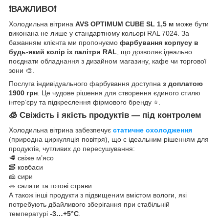
❗️ВАЖЛИВО❗️
Холодильна вітрина
AVS OPTIMUM CUBE SL 1,5 м
може бути
виконана не лише у стандартному кольорі RAL 7024. За
бажанням клієнта ми пропонуємо
фарбування корпусу в
будь-який колір із палітри RAL
, що дозволяє ідеально
поєднати обладнання з дизайном магазину, кафе чи торгової
зони 🎨.
Послуга індивідуального фарбування доступна
з доплатою
1900 грн
. Це чудове рішення для створення єдиного стилю
інтер’єру та підкреслення фірмового бренду ⭐️.
🧊
Свіжість і якість продуктів — під контролем
Холодильна вітрина забезпечує
статичне охолодження
(природна циркуляція повітря), що є ідеальним рішенням для
продуктів, чутливих до пересушування:
🥩 свіже м’ясо
🥓 ковбаси
🧀 сири
🥗 салати та готові страви
А також інші продукти з підвищеним вмістом вологи, які
потребують дбайливого зберігання при стабільній
температурі
-3…+5°C
.