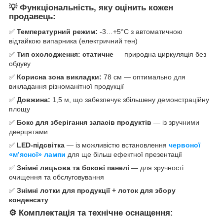
💡
Функціональність, яку оцінить кожен
продавець:
✅
Температурний режим:
-3…+5°C з автоматичною
відтайкою випарника (електричний тен)
✅
Тип охолодження:
статичне
— природна циркуляція без
обдуву
✅
Корисна зона викладки:
78 см — оптимально для
викладання різноманітної продукції
✅
Довжина:
1,5 м, що забезпечує збільшену демонстраційну
площу
✅
Бокс для зберігання запасів продуктів
— із зручними
дверцятами
✅
LED-підсвітка
— із можливістю встановлення
червоної
«м’ясної» лампи
для ще більш ефектної презентації
✅
Знімні лицьова та бокові панелі
— для зручності
очищення та обслуговування
✅
Знімні лотки для продукції + лоток для збору
конденсату
⚙️
Комплектація та технічне оснащення: