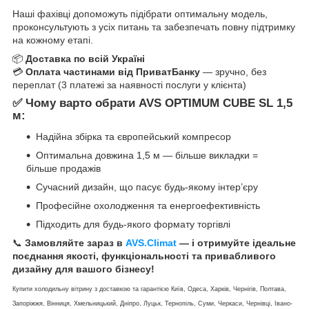
Наші фахівці допоможуть підібрати оптимальну модель,
проконсультують з усіх питань та забезпечать повну підтримку
на кожному етапі.
📦
Доставка по всій Україні
💳
Оплата частинами від ПриватБанку
— зручно, без
переплат (3 платежі за наявності послуги у клієнта)
✅
Чому варто обрати AVS OPTIMUM CUBE SL 1,5
м:
Надійна збірка та європейський компресор
Оптимальна довжина 1,5 м — більше викладки =
більше продажів
Сучасний дизайн, що пасує будь-якому інтер’єру
Професійне охолодження та енергоефективність
Підходить для будь-якого формату торгівлі
📞
Замовляйте зараз в
AVS.Climat
— і отримуйте ідеальне
поєднання якості, функціональності та привабливого
дизайну для вашого бізнесу!
Купити холодильну вітрину з доставкою та гарантією Київ, Одеса, Харків, Чернігів, Полтава,
Запоріжжя, Вінниця, Хмельницький, Дніпро, Луцьк, Тернопіль, Суми, Черкаси, Чернівці, Івано-