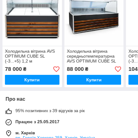
Холодильна вітрина AVS
Холодильна вітрина
Холо
OPTIMUM CUBE SL
середньотемпературна
OPT
(-3...+5) 1,2 м
AVS OPTIMUM CUBE SL
(-3..
2,0 м
78 000
88 000
104
₴
₴
Купити
Купити
Про нас
95% позитивних з 39 відгуків за рік
Працює з 25.05.2017
м. Харків
пр. Героїв Харкова 259, Харків, Україна