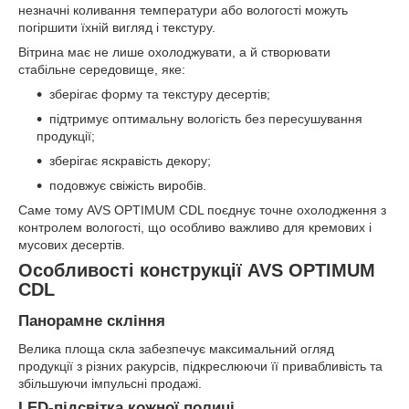
незначні коливання температури або вологості можуть
погіршити їхній вигляд і текстуру.
Вітрина має не лише охолоджувати, а й створювати
стабільне середовище, яке:
зберігає форму та текстуру десертів;
підтримує оптимальну вологість без пересушування
продукції;
зберігає яскравість декору;
подовжує свіжість виробів.
Саме тому AVS OPTIMUM CDL поєднує точне охолодження з
контролем вологості, що особливо важливо для кремових і
мусових десертів.
Особливості конструкції AVS OPTIMUM
CDL
Панорамне скління
Велика площа скла забезпечує максимальний огляд
продукції з різних ракурсів, підкреслюючи її привабливість та
збільшуючи імпульсні продажі.
LED-підсвітка кожної полиці