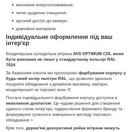
економне енергоспоживання;
легке щоденне очищення;
зручний доступ до камери;
довговічні матеріали.
Індивідуальне оформлення під ваш
інтер'єр
Кондитерська холодильна вітрина
AVS OPTIMUM CDL може
бути виконана не лише у стандартному кольорі RAL
7024
.
За бажанням клієнта ми пропонуємо
фарбування корпусу у
будь-який колір палітри RAL
, що дозволяє ідеально
поєднати обладнання з дизайном магазину, кав'ярні,
кондитерської чи торгової зони 🎨
Послуга індивідуального фарбування корпусу доступна
з
невеликою доплатою
. Це чудове рішення для створення
єдиного стилю інтер'єру, підкреслення фірмового бренду та
формування сучасного зовнішнього вигляду торгового
обладнання ⭐
Крім того,
дерев'яні декоративні рейки вітрини можуть