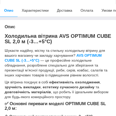
Опис
Характеристики
Доставка
Оплата
Умови п
Опис
Холодильна вітрина AVS OPTIMUM CUBE
SL 2,0 м (-3…+5°C)
Шукаєте надійну, містку та стильну холодильну вітрину для
вашого магазину чи закладу харчування?
AVS OPTIMUM
CUBE SL
(-3…+5°C)
— це професійне холодильне
обладнання, розроблене спеціально для зберігання та
презентації м’ясної продукції, риби, сирів, ковбас, салатів та
інших харчових товарів із підвищеним рівнем вологості.
Ця вітрина поєднує в собі
ефективність охолодження
,
зручність викладки
,
естетику сучасного дизайну
та
довговічність матеріалів
, що робить її ідеальним вибором
для будь-якого комерційного простору.
✅ Основні переваги моделі OPTIMUM CUBE SL
2,0 м: