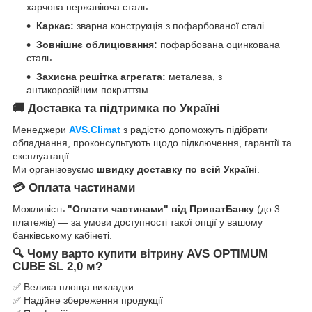
харчова нержавіюча сталь
Каркас:
зварна конструкція з пофарбованої сталі
Зовнішнє облицювання:
пофарбована оцинкована
сталь
Захисна решітка агрегата:
металева, з
антикорозійним покриттям
🚚 Доставка та підтримка по Україні
Менеджери
AVS.Climat
з радістю допоможуть підібрати
обладнання, проконсультують щодо підключення, гарантії та
експлуатації.
Ми організовуємо
швидку доставку по всій Україні
.
💳 Оплата частинами
Можливість
"Оплати частинами" від ПриватБанку
(до 3
платежів) — за умови доступності такої опції у вашому
банківському кабінеті.
🔍 Чому варто купити вітрину AVS OPTIMUM
CUBE SL 2,0 м?
✅ Велика площа викладки
✅ Надійне збереження продукції