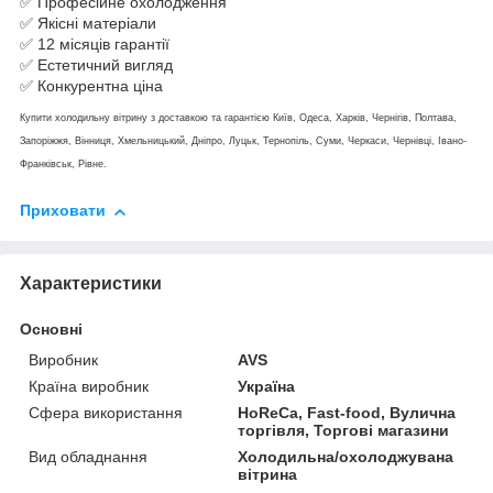
✅ Професійне охолодження
✅ Якісні матеріали
✅ 12 місяців гарантії
✅ Естетичний вигляд
✅ Конкурентна ціна
Купити холодильну вітрину з доставкою та гарантією Київ, Одеса, Харків, Чернігів, Полтава,
Запоріжжя, Вінниця, Хмельницький, Дніпро, Луцьк, Тернопіль, Суми, Черкаси, Чернівці, Івано-
Франківськ, Рівне.
Приховати
Характеристики
Основні
Виробник
AVS
Країна виробник
Україна
Сфера використання
HoReCa, Fast-food, Вулична
торгівля, Торгові магазини
Вид обладнання
Холодильна/охолоджувана
вітрина