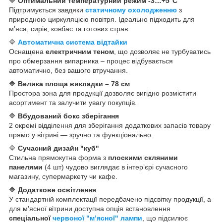
🔷
Оптимальний температурний режим -3…+5°C
Підтримується завдяки
статичному охолодженню
з
природною циркуляцією повітря. Ідеально підходить для
м’яса, сирів, ковбас та готових страв.
🔷
Автоматична система відтайки
Оснащена
електричним теном
, що дозволяє не турбуватись
про обмерзання випарника – процес відбувається
автоматично, без вашого втручання.
🔷
Велика площа викладки – 78 см
Простора зона для продукції дозволяє вигідно розмістити
асортимент та залучити увагу покупців.
🔷
Вбудований бокс зберігання
2 окремі відділення для зберігання додаткових запасів товару
прямо у вітрині — зручно та функціонально.
🔷
Сучасний дизайн "куб"
Стильна прямокутна форма з
плоскими скляними
панелями
(4 шт) чудово виглядає в інтер’єрі сучасного
магазину, супермаркету чи кафе.
🔷
Додаткове освітлення
У стандартній комплектації передбачено підсвітку продукції, а
для м’ясної вітрини доступна опція встановлення
спеціальної
червоної "м’ясної" лампи
, що підсилює