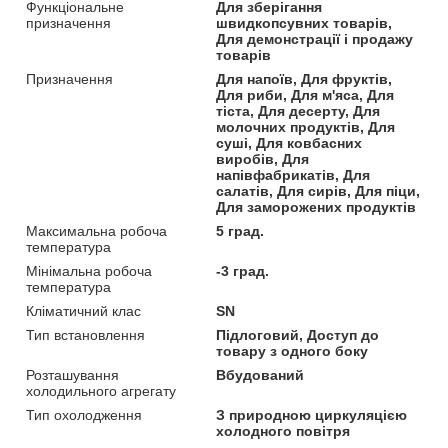
Функціональне
Для зберігання
призначення
швидкопсувних товарів,
Для демонстрації і продажу
товарів
Призначення
Для напоїв, Для фруктів,
Для риби, Для м'яса, Для
тіста, Для десерту, Для
молочних продуктів, Для
суші, Для ковбасних
виробів, Для
напівфабрикатів, Для
салатів, Для сирів, Для піци,
Для заморожених продуктів
Максимальна робоча
5 град.
температура
Мінімальна робоча
-3 град.
температура
Кліматичний клас
SN
Тип встановлення
Підлоговий, Доступ до
товару з одного боку
Розташування
Вбудований
холодильного агрегату
Тип охолодження
З природною циркуляцією
холодного повітря