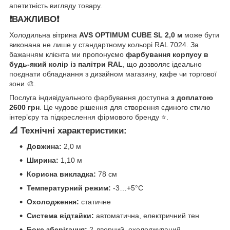
апетитність вигляду товару.
❗️ВАЖЛИВО❗️
Холодильна вітрина
AVS OPTIMUM CUBE SL 2,0 м
може бути
виконана не лише у стандартному кольорі RAL 7024. За
бажанням клієнта ми пропонуємо
фарбування корпусу в
будь-який колір із палітри RAL
, що дозволяє ідеально
поєднати обладнання з дизайном магазину, кафе чи торгової
зони 🎨.
Послуга індивідуального фарбування доступна
з доплатою
2600 грн
. Це чудове рішення для створення єдиного стилю
інтер’єру та підкреслення фірмового бренду ⭐️.
📐 Технічні характеристики:
Довжина:
2,0 м
Ширина:
1,10 м
Корисна викладка:
78 см
Температурний режим:
-3…+5°C
Охолодження:
статичне
Система відтайки:
автоматична, електричний тен
Бокс зберігання:
2-дверний, охолоджуваний