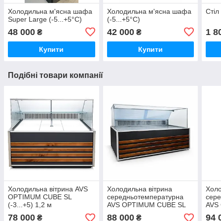
Холодильна м'ясна шафа
Холодильна м'ясна шафа
Стіл
Super Large (-5...+5°C)
(-5...+5°C)
48 000
42 000
1 8
₴
₴
Купити
Купити
Подібні товари компанії
Холодильна вітрина AVS
Холодильна вітрина
Холо
OPTIMUM CUBE SL
середньотемпературна
сер
(-3...+5) 1,2 м
AVS OPTIMUM CUBE SL
AVS
2,0 м
(дин
78 000
88 000
94 
₴
₴