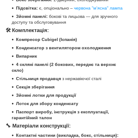
Підсвітка:
є, опціонально –
червона "м'ясна" лампа
Зйомні панелі:
бокові та лицьова — для зручного
доступу та обслуговування
🛠️ Комплектація:
Компресор Cubigel (Іспанія)
Конденсатор з вентилятором охолодження
Випарник
4 скляні панелі (2 бокових, переднє та верхнє
скло)
Стільниця продавця
з нержавіючої сталі
Секція зберігання
Зйомні лотки для продукції
Лоток для збору конденсату
Паспорт виробу, інструкція з експлуатації,
гарантійний талон
🔧 Матеріали конструкції:
Контактні частини (викладка, бокс, стільниця):