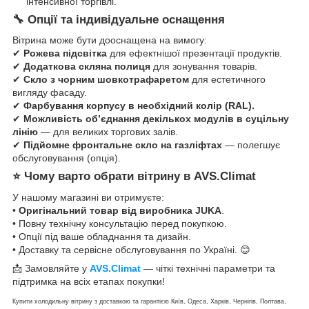
інтенсивної торгівлі.
🔧 Опції та індивідуальне оснащення
Вітрина може бути дооснащена на вимогу:
✔
Рожева підсвітка
для ефектнішої презентації продуктів.
✔
Додаткова скляна полиця
для зонування товарів.
✔
Скло з чорним шовкотрафаретом
для естетичного
вигляду фасаду.
✔
Фарбування корпусу в необхідний колір (RAL).
✔
Можливість об’єднання декількох модулів в суцільну
лінію
— для великих торгових залів.
✔
Підйомне фронтальне скло на газліфтах
— полегшує
обслуговування (опція).
⭐️ Чому варто обрати вітрину в
AVS.Climat
У нашому магазині ви отримуєте:
•
Оригінальний товар від виробника JUKA
.
• Повну технічну консультацію перед покупкою.
• Опції під ваше обладнання та дизайн.
• Доставку та сервісне обслуговування по Україні. 😊
📩 Замовляйте у
AVS.Climat
— чіткі технічні параметри та
підтримка на всіх етапах покупки!
Купити холодильну вітрину з доставкою та гарантією Київ, Одеса, Харків, Чернігів, Полтава,