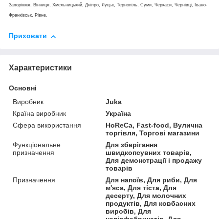
Запоріжжя, Вінниця, Хмельницький, Дніпро, Луцьк, Тернопіль, Суми, Черкаси, Чернівці, Івано-
Франківськ, Рівне.
Приховати
Характеристики
Основні
Виробник
Juka
Країна виробник
Україна
Сфера використання
HoReCa, Fast-food, Вулична
торгівля, Торгові магазини
Функціональне
Для зберігання
призначення
швидкопсувних товарів,
Для демонстрації і продажу
товарів
Призначення
Для напоїв, Для риби, Для
м'яса, Для тіста, Для
десерту, Для молочних
продуктів, Для ковбасних
виробів, Для
напівфабрикатів, Для