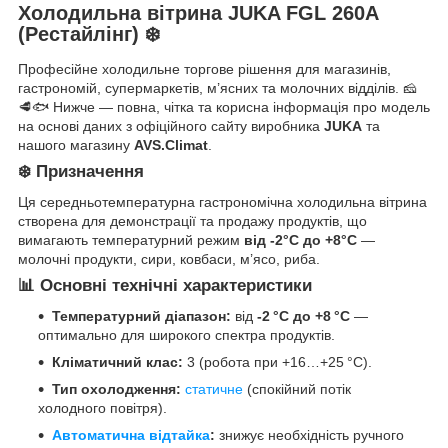
Холодильна вітрина JUKA FGL 260А
(Рестайлінг) ❄️
Професійне холодильне торгове рішення для магазинів,
гастрономій, супермаркетів, м’ясних та молочних відділів. 🧀
🥩🐟 Нижче — повна, чітка та корисна інформація про модель
на основі даних з офіційного сайту виробника
JUKA
та
нашого магазину
AVS.Climat
.
❄️ Призначення
Ця середньотемпературна гастрономічна холодильна вітрина
створена для демонстрації та продажу продуктів, що
вимагають температурний режим
від -2°C до +8°C
—
молочні продукти, сири, ковбаси, м’ясо, риба.
📊 Основні технічні характеристики
Температурний діапазон:
від
‑2 °C до +8 °C
—
оптимально для широкого спектра продуктів.
Кліматичний клас:
3 (робота при +16…+25 °C).
Тип охолодження:
статичне
(спокійний потік
холодного повітря).
Автоматична відтайка
:
знижує необхідність ручного