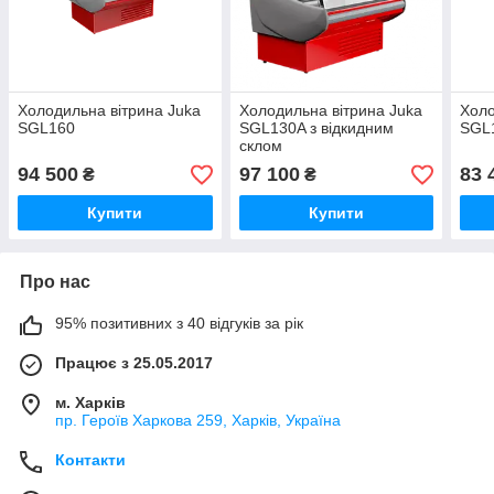
Холодильна вітрина Juka
Холодильна вітрина Juka
Холо
SGL160
SGL130A з відкидним
SGL
склом
94 500
97 100
83 
₴
₴
Купити
Купити
Про нас
95% позитивних з 40 відгуків за рік
Працює з 25.05.2017
м. Харків
пр. Героїв Харкова 259, Харків, Україна
Контакти