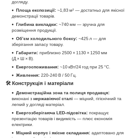
догляду.
Площа експозиції:
~1,83 м² — достатньо для якісної
демонстрації товарів.
Глибина викладки:
~740 мм — зручна для
розміщення продукції.
Об’єм холодильного боксу:
~425 л — для
зберігання запасу товару.
Габарити:
приблизно 2500 × 1130 × 1250 мм
(Д × Ш × В).
Енергоспоживання:
~10 кВт/24 год при 25 °C.
Живлення:
220‑240 В / 50 Гц.
🛠️ Конструкція і матеріали
Демонстраційна зона та полиця продавця:
виконані з
нержавіючої сталі
— міцний, гігієнічний та
легкий у догляді матеріал.
Енергозберігаюча LED‑підсвітка:
покращує
презентацію товарів і видимість — плюс економія
електрики.
Міцний корпус і якісне складання:
адаптовано для