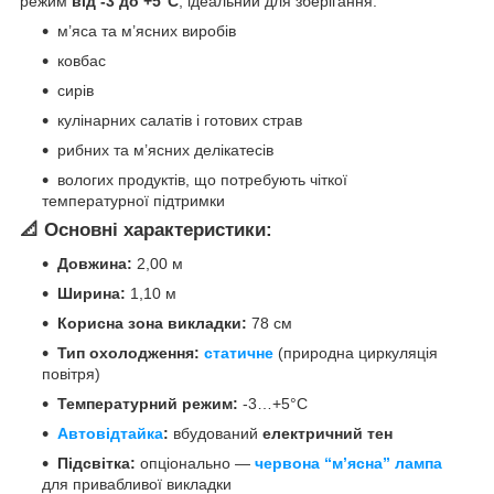
режим
від -3 до +5°C
, ідеальний для зберігання:
м’яса та м’ясних виробів
ковбас
сирів
кулінарних салатів і готових страв
рибних та м’ясних делікатесів
вологих продуктів, що потребують чіткої
температурної підтримки
📐 Основні характеристики:
Довжина:
2,00 м
Ширина:
1,10 м
Корисна зона викладки:
78 см
Тип охолодження:
статичне
(природна циркуляція
повітря)
Температурний режим:
-3…+5°C
Автовідтайка
:
вбудований
електричний тен
Підсвітка:
опціонально —
червона “м’ясна” лампа
для привабливої викладки