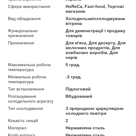
Сфера використання
HoReCa, Fast-food, Торгові
магазини
Вид обладнання
Холодильна/охолоджувана
вітрина
Функціональне
Для демонстрації і продажу
призначення
товарів
Призначення
Для м'яса, Для десерту, Для
молочних продуктів, Для
ковбасних виробів, Для
сирів
Максимальна робоча
5 град.
температура
Мінімальна робоча
-3 град.
температура
Тип встановлення
Підлоговий
Розташування
Вбудований
холодильного агрегату
Тип охолодження
З природною циркуляцією
холодного повітря
Кількість секцій
2
Матеріал
Нержавіюча сталь
Колір корпусу
Нержавіюча сталь