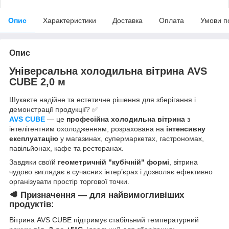
Опис
Характеристики
Доставка
Оплата
Умови п
Опис
Універсальна холодильна вітрина AVS
CUBE 2,0 м
Шукаєте надійне та естетичне рішення для зберігання і
демонстрації продукції? ✅
AVS CUBE
— це
професійна холодильна вітрина
з
інтелігентним охолодженням, розрахована на
інтенсивну
експлуатацію
у магазинах, супермаркетах, гастрономах,
павільйонах, кафе та ресторанах.
Завдяки своїй
геометричній "кубічній" формі
, вітрина
чудово виглядає в сучасних інтер’єрах і дозволяє ефективно
організувати простір торгової точки.
🥩 Призначення — для найвимогливіших
продуктів:
Вітрина AVS CUBE підтримує стабільний температурний