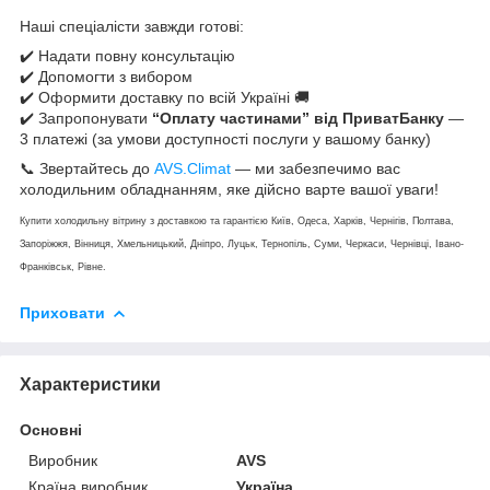
Наші спеціалісти завжди готові:
✔️ Надати повну консультацію
✔️ Допомогти з вибором
✔️ Оформити доставку по всій Україні 🚚
✔️ Запропонувати
“Оплату частинами” від ПриватБанку
—
3 платежі (за умови доступності послуги у вашому банку)
📞 Звертайтесь до
AVS.Climat
— ми забезпечимо вас
холодильним обладнанням, яке дійсно варте вашої уваги!
Купити холодильну вітрину з доставкою та гарантією Київ, Одеса, Харків, Чернігів, Полтава,
Запоріжжя, Вінниця, Хмельницький, Дніпро, Луцьк, Тернопіль, Суми, Черкаси, Чернівці, Івано-
Франківськ, Рівне.
Приховати
Характеристики
Основні
Виробник
AVS
Країна виробник
Україна