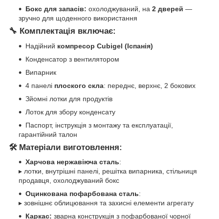
Бокс для запасів:
охолоджуваний, на
2 дверей
—
зручно для щоденного використання
🔧 Комплектація включає:
Надійний
компресор Cubigel (Іспанія)
Конденсатор з вентилятором
Випарник
4 панелі
плоского скла
: переднє, верхнє, 2 бокових
Зйомні лотки для продуктів
Лоток для збору конденсату
Паспорт, інструкція з монтажу та експлуатації,
гарантійний талон
🛠 Матеріали виготовлення:
Харчова нержавіюча сталь
:
▸ лотки, внутрішні панелі, решітка випарника, стільниця
продавця, охолоджуваний бокс
Оцинкована пофарбована сталь
:
▸ зовнішнє облицювання та захисні елементи агрегату
Каркас:
зварна конструкція з пофарбованої чорної