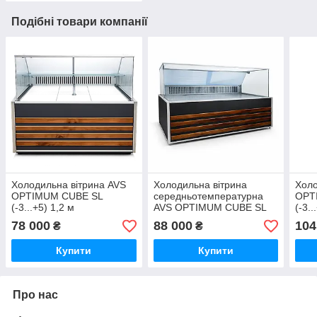
Подібні товари компанії
Холодильна вітрина AVS
Холодильна вітрина
Холо
OPTIMUM CUBE SL
середньотемпературна
OPT
(-3...+5) 1,2 м
AVS OPTIMUM CUBE SL
(-3..
2,0 м
78 000
88 000
104
₴
₴
Купити
Купити
Про нас