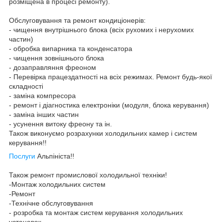
розміщена в процесі ремонту).
Обслуговування та ремонт кондиціонерів:
- чищення внутрішнього блока (всіх рухомих і нерухомих
частин)
- обробка випарника та конденсатора
- чищення зовнішнього блока
- дозаправляння фреоном
- Перевірка працездатності на всіх режимах. Ремонт будь-якої
складності
- заміна компресора
- ремонт і діагностика електроніки (модуля, блока керування)
- заміна інших частин
- усунення витоку фреону та ін.
Також виконуємо розрахунки холодильних камер і систем
керування!!
Послуги
Альпініста!!
Також ремонт промислової холодильної техніки!
-Монтаж холодильних систем
-Ремонт
-Технічне обслуговування
- розробка та монтаж систем керування холодильних
установок