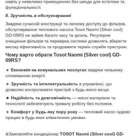
навіть у невеликих приміщеннях без шкоди для естетики та
функціональності.
8. Зручність в обслуговуванні
Завдяки сучасній конструкції та легкому доступу до фільтрів,
обслуговування теплового насоса Tosot Naomi (Silver cool)
GD-09RS не займе багато часу та зусиль. Регулярне
очищення фільтрів та перевірка системи дозволять зберегти
високу ефективність та продовжити термін служби пристрою.
Чому варто обрати Tosot
Naomi (Silver cool) GD-
09RS
?
🔸
Економія на комунальних послугах
завдяки низькому
споживанню енергії.
🔸
Зручність та інтелектуальність
в управлінні, що
дозволяє контролювати пристрій з будь-якого місця.
🔸 Надійність та довговічність
— якісні матеріали та
технології забезпечують тривалу роботу без поломок.
🔸
Комфорт у будь-яку пору року
— тепловий насос чудово
працює в будь-яких кліматичних умовах.
❄️Замовляйте кондиціонер
TOSOT Naomi (Silver cool) GD-