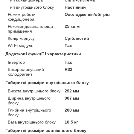
Тип внутрішнього блоку
Настінний
Режим роботи
Охолодження/обігрів
кондиціонера
Рекомендована площа
25 кв.м
приміщення
Колір корпусу
Сріблястий
Wi-Fi модуль
Так
Додаткові функції і характеристики
Інвертор
Так
Використовуваний
R32
холодоагент
Габаритні розміри внутрішнього блоку
Висота внутрішнього блоку
292 мм
Ширина внутрішнього
907 мм
блоку
Глибина внутрішнього
200 мм
блоку
Вага внутрішнього блоку
10.5 кг
Габаритні розміри зовнішнього блоку