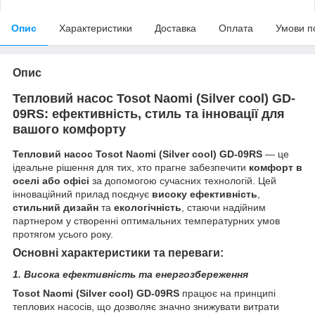
Опис
Характеристики
Доставка
Оплата
Умови п
Опис
Тепловий насос Tosot Naomi (Silver cool) GD-
09RS: ефективність, стиль та інновації для
вашого комфорту
Тепловий насос Tosot Naomi (Silver cool) GD-09RS
— це
ідеальне рішення для тих, хто прагне забезпечити
комфорт в
оселі або офісі
за допомогою сучасних технологій. Цей
інноваційний прилад поєднує
високу ефективність
,
стильний дизайн
та
екологічність
, стаючи надійним
партнером у створенні оптимальних температурних умов
протягом усього року.
Основні характеристики та переваги:
1. Висока ефективність та енергозбереження
Tosot Naomi (Silver cool) GD-09RS
працює на принципі
теплових насосів, що дозволяє значно знижувати витрати