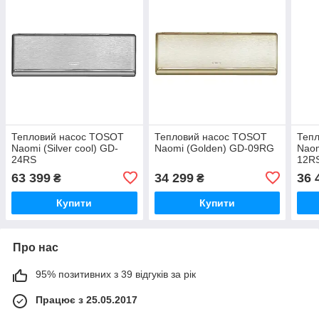
Тепловий насос TOSOT
Тепловий насос TOSOT
Теп
Naomi (Silver cool) GD-
Naomi (Golden) GD-09RG
Naom
24RS
12R
63 399
34 299
36 
₴
₴
Купити
Купити
Про нас
95% позитивних з 39 відгуків за рік
Працює з 25.05.2017