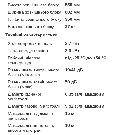
Висота зовнішнього блоку
555 мм
Ширина зовнішнього блоку
802 мм
Глибина зовнішнього блоку
350 мм
Вага зовнішнього блоку
27 кг
Технічні характеристики
Холодопродуктивність
2,7 кВт
Теплопродуктивність
3,0 кВт
Робочий діапазон
від -25 °C до +50 °C
температур
Рівень шуму внутрішнього
19/41 дБ
блока (мін/макс)
Рівень шуму зовнішнього
50 дБ
блока (макс)
Діаметр рідинної
6,35 (1/4) мм/дюйм
магістралі
Діаметр газової магістралі
9,52 (3/8) мм/дюйм
Максимальна довжина
15 м
магістралі
Максимальний перепад
10 м
висоти магістралі