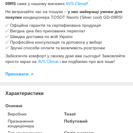
09RS
саме у нашому магазині
АVS.Climat
!
Не витрачайте час на пошуки –
у нас найкращі умови для
покупки
кондиціонера TOSOT Naomi (Silver cool) GD-09RS!
✅ Офіційна гарантія та сертифікована продукція
✅ Вигідна ціна без прихованих переплат
✅ Швидка доставка по всій Україні
✅ Професійна консультація та допомога у виборі
✅ Зручні способи оплати та можливість розстрочки
Забезпечте комфорт у своєму домі вже сьогодні! Замовляйте
просто зараз на
AVS.Climat
і ми подбаємо про все інше!
Приховати
Характеристики
Основні
Виробник
Tosot
Призначення
Побутовий
кондиціонера
Тип кондиціонера
Спліт-система