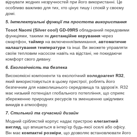
відчувати жодних незручностей при його використанні. Це
особливо важливо для тих, хто цінує тишу і спокій у своєму
домі.
5. Інтелектуальні функції та простота використання
Tosot Naomi (Silver cool) GD-09RS
обладнаний передовими
функціями, такими як
дистанційне керування
через
смартфон,
таймер
на включення/вимикання,
автоматичне
налаштування температури
та інші. Ви зможете управляти
своїм тепловим насосом навіть на відстані, не покидаючи
комфорт свого дивану.
6. Екологічність та безпека
Високоякісні компоненти та екологічний
холодоагент R32
,
який використовується в цьому пристрої, роблять його
безпечним для навколишнього середовища та здоров’я. R32
має низький потенціал глобального потепління, що сприяє
збереженню природних ресурсів та зменшенню шкідливих
викидів в атмосферу.
7. Стильний та сучасний дизайн
Модний сріблястий корпус надає пристрою
елегантний
вигляд
, що впишеться в інтер’єр будь-якої оселі або офісу.
Він має
компактні розміри
, що дозволяє встановлювати його