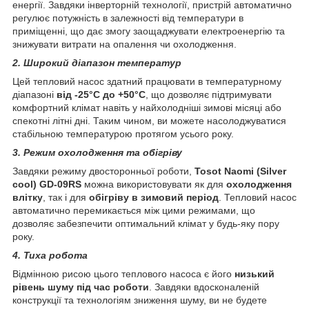
енергії. Завдяки інверторній технології, пристрій автоматично
регулює потужність в залежності від температури в
приміщенні, що дає змогу заощаджувати електроенергію та
знижувати витрати на опалення чи охолодження.
2. Широкий діапазон температур
Цей тепловий насос здатний працювати в температурному
діапазоні
від -25°C до +50°C
, що дозволяє підтримувати
комфортний клімат навіть у найхолодніші зимові місяці або
спекотні літні дні. Таким чином, ви можете насолоджуватися
стабільною температурою протягом усього року.
3. Режим охолодження та обігріву
Завдяки режиму двосторонньої роботи,
Tosot Naomi (Silver
cool) GD-09RS
можна використовувати як для
охолодження
влітку
, так і для
обігріву в зимовий період
. Тепловий насос
автоматично перемикається між цими режимами, що
дозволяє забезпечити оптимальний клімат у будь-яку пору
року.
4. Тиха робота
Відмінною рисою цього теплового насоса є його
низький
рівень шуму під час роботи
. Завдяки вдосконаленій
конструкції та технологіям зниження шуму, ви не будете