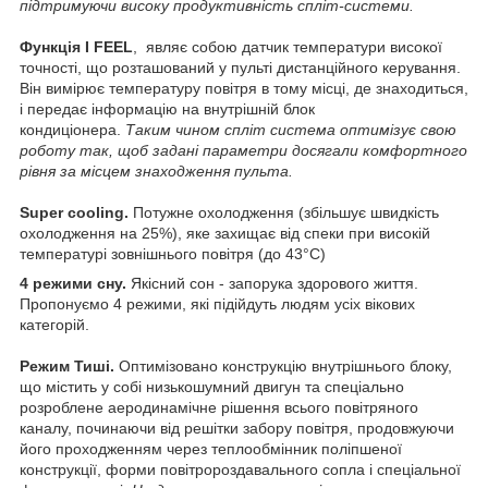
підтримуючи високу продуктивність спліт-системи.
Функція I FEEL
, являє собою датчик температури високої
точності, що розташований у пульті дистанційного керування.
Він вимірює температуру повітря в тому місці, де знаходиться,
і передає інформацію на внутрішній блок
кондиціонера.
Таким чином спліт система оптимізує свою
роботу так, щоб задані параметри досягали комфортного
рівня за місцем знаходження пульта.
Super cooling.
Потужне охолодження (збільшує швидкість
охолодження на 25%), яке захищає від спеки при високій
температурі зовнішнього повітря (до 43°С)
4 режими сну.
Якісний сон - запорука здорового життя.
Пропонуємо 4 режими, які підійдуть людям усіх вікових
категорій.
Режим Тиші.
Оптимізовано конструкцію внутрішнього блоку,
що містить у собі низькошумний двигун та спеціально
розроблене аеродинамічне рішення всього повітряного
каналу, починаючи від решітки забору повітря, продовжуючи
його проходженням через теплообмінник поліпшеної
конструкції, форми повітророздавального сопла і спеціальної