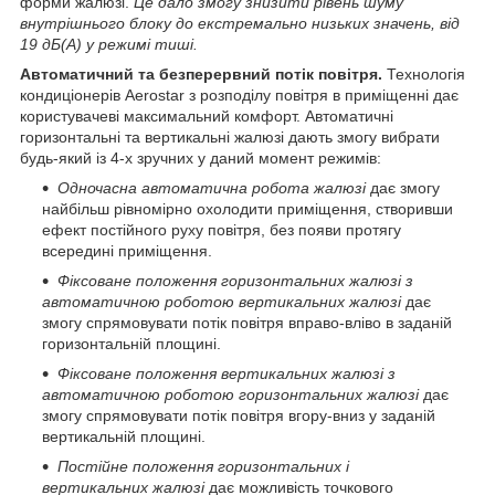
форми жалюзі.
Це дало змогу знизити рівень шуму
внутрішнього блоку до екстремально низьких значень, від
19 дБ(А) у режимі тиші.
Автоматичний та безперервний потік повітря.
Технологія
кондиціонерів Aerostar з розподілу повітря в приміщенні дає
користувачеві максимальний комфорт. Автоматичні
горизонтальні та вертикальні жалюзі дають змогу вибрати
будь-який із 4-х зручних у даний момент режимів:
Одночасна автоматична робота
жалюзі
дає змогу
найбільш рівномірно охолодити приміщення, створивши
ефект постійного руху повітря, без появи протягу
всередині приміщення.
Фіксоване положення горизонтальних жалюзі з
автоматичною роботою вертикальних жалюзі
дає
змогу спрямовувати потік повітря вправо-вліво в заданій
горизонтальній площині.
Фіксоване положення вертикальних жалюзі з
автоматичною роботою горизонтальних жалюзі
дає
змогу спрямовувати потік повітря вгору-вниз у заданій
вертикальній площині.
Постійне положення горизонтальних і
вертикальних жалюзі
дає можливість точкового