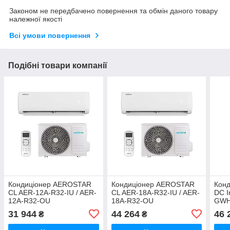
Законом не передбачено повернення та обмін даного товару
належної якості
Всі умови повернення
Подібні товари компанії
Кондиціонер AEROSTAR
Кондиціонер AEROSTAR
Конд
CL AER-12A-R32-IU / AER-
CL AER-18A-R32-IU / AER-
DC I
12A-R32-OU
18A-R32-OU
GWH
31 944
44 264
46 
₴
₴