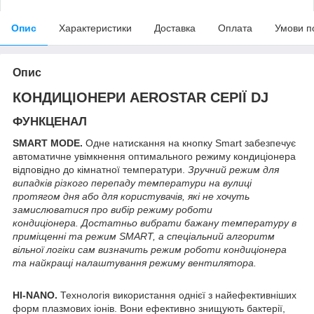
Опис
Характеристики
Доставка
Оплата
Умови п
Опис
КОНДИЦІОНЕРИ AEROSTAR СЕРІЇ DJ
ФУНКЦЕНАЛ
SMART MODE.
Одне натискання на кнопку Smart забезпечує
автоматичне увімкнення оптимального режиму кондиціонера
відповідно до кімнатної температури.
Зручний режим для
випадків різкого перепаду температури на вулиці
протягом дня або для користувачів, які не хочуть
замислюватися про вибір режиму роботи
кондиціонера. Достатньо вибрати бажану температуру в
приміщенні та режим SMART, а спеціальний алгоритм
вільної логіки сам визначить режим роботи кондиціонера
та найкращі налаштування режиму вентилятора.
HI-NANO.
Технологія використання однієї з найефективніших
форм плазмових іонів. Вони ефективно знищують бактерії,