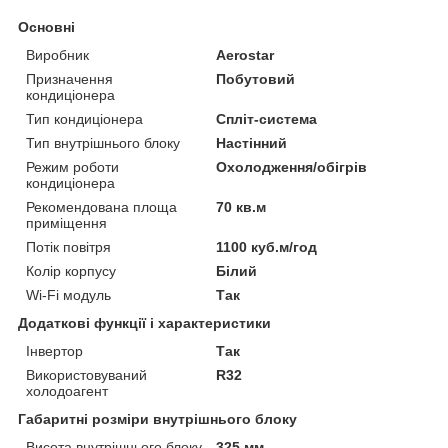
Основні
Виробник
Aerostar
Призначення
Побутовий
кондиціонера
Тип кондиціонера
Спліт-система
Тип внутрішнього блоку
Настінний
Режим роботи
Охолодження/обігрів
кондиціонера
Рекомендована площа
70 кв.м
приміщення
Потік повітря
1100 куб.м/год
Колір корпусу
Білий
Wi-Fi модуль
Так
Додаткові функції і характеристики
Інвертор
Так
Використовуваний
R32
холодоагент
Габаритні розміри внутрішнього блоку
Висота внутрішнього блоку
325 мм