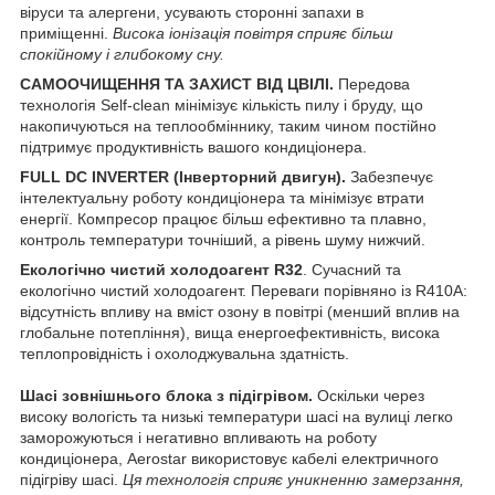
віруси та алергени, усувають сторонні запахи в
приміщенні.
Висока іонізація повітря сприяє більш
спокійному і глибокому сну.
САМООЧИЩЕННЯ ТА ЗАХИСТ ВІД ЦВІЛІ.
Передова
технологія Self-clean мінімізує кількість пилу і бруду, що
накопичуються на теплообміннику, таким чином постійно
підтримує продуктивність вашого кондиціонера.
FULL DC INVERTER (Інверторний двигун).
Забезпечує
інтелектуальну роботу кондиціонера та мінімізує втрати
енергії. Компресор працює більш ефективно та плавно,
контроль температури точніший, а рівень шуму нижчий.
Екологічно чистий холодоагент R32
. Сучасний та
екологічно чистий холодоагент. Переваги порівняно із R410A:
відсутність впливу на вміст озону в повітрі (менший вплив на
глобальне потепління), вища енергоефективність, висока
теплопровідність і охолоджувальна здатність.
Шасі зовнішнього блока з підігрівом.
Оскільки через
високу вологість та низькі температури шасі на вулиці легко
заморожуються і негативно впливають на роботу
кондиціонера, Aerostar використовує кабелі електричного
підігріву шасі.
Ця технологія сприяє уникненню замерзання,