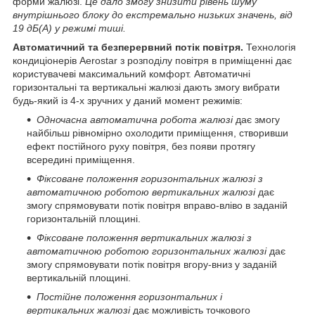
форми жалюзі.
Це дало змогу знизити рівень шуму
внутрішнього блоку до екстремально низьких значень, від
19 дБ(А) у режимі тиші.
Автоматичний та безперервний потік повітря.
Технологія
кондиціонерів Aerostar з розподілу повітря в приміщенні дає
користувачеві максимальний комфорт. Автоматичні
горизонтальні та вертикальні жалюзі дають змогу вибрати
будь-який із 4-х зручних у даний момент режимів:
Одночасна автоматична робота
жалюзі
дає змогу
найбільш рівномірно охолодити приміщення, створивши
ефект постійного руху повітря, без появи протягу
всередині приміщення.
Фіксоване положення горизонтальних жалюзі з
автоматичною роботою вертикальних жалюзі
дає
змогу спрямовувати потік повітря вправо-вліво в заданій
горизонтальній площині.
Фіксоване положення вертикальних жалюзі з
автоматичною роботою горизонтальних жалюзі
дає
змогу спрямовувати потік повітря вгору-вниз у заданій
вертикальній площині.
Постійне положення горизонтальних і
вертикальних жалюзі
дає можливість точкового