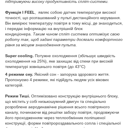
підтримуючи високу продуктивність спліт-системи.
Функція I FEEL
, являє собою датчик температури високої
точності, що розташований у пульті дистанційного керування.
Він вимірює температуру повітря в тому місці, де знаходиться,
і передає інформацію на внутрішній блок
кондиціонера.
Таким чином спліт система оптимізує свою
роботу так, щоб задані параметри досягали комфортного
рівня за місцем знаходження пульта.
Super cooling.
Потужне охолодження (збільшує швидкість
охолодження на 25%), яке захищає від спеки при високій
температурі зовнішнього повітря (до 43°С)
4 режими сну.
Якісний сон - запорука здорового життя.
Пропонуємо 4 режими, які підійдуть людям усіх вікових
категорій.
Режим Тиші.
Оптимізовано конструкцію внутрішнього блоку,
що містить у собі низькошумний двигун та спеціально
розроблене аеродинамічне рішення всього повітряного
каналу, починаючи від решітки забору повітря, продовжуючи
його проходженням через теплообмінник поліпшеної
конструкції, форми повітророздавального сопла і спеціальної