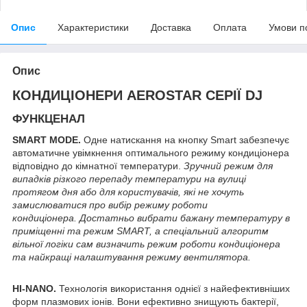
Опис
Характеристики
Доставка
Оплата
Умови п
Опис
КОНДИЦІОНЕРИ AEROSTAR СЕРІЇ DJ
ФУНКЦЕНАЛ
SMART MODE.
Одне натискання на кнопку Smart забезпечує
автоматичне увімкнення оптимального режиму кондиціонера
відповідно до кімнатної температури.
Зручний режим для
випадків різкого перепаду температури на вулиці
протягом дня або для користувачів, які не хочуть
замислюватися про вибір режиму роботи
кондиціонера. Достатньо вибрати бажану температуру в
приміщенні та режим SMART, а спеціальний алгоритм
вільної логіки сам визначить режим роботи кондиціонера
та найкращі налаштування режиму вентилятора.
HI-NANO.
Технологія використання однієї з найефективніших
форм плазмових іонів. Вони ефективно знищують бактерії,