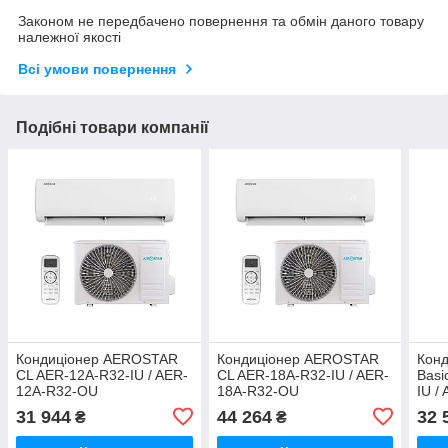
Законом не передбачено повернення та обмін даного товару
належної якості
Всі умови повернення
Подібні товари компанії
Кондиціонер AEROSTAR
Кондиціонер AEROSTAR
Кон
CL AER-12A-R32-IU / AER-
CL AER-18A-R32-IU / AER-
Basi
12A-R32-OU
18A-R32-OU
IU /
31 944
44 264
32 
₴
₴