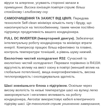
віруси та алергени, усувають сторонні запахи в
приміщенні.
Висока іонізація повітря сприяє більш
спокійному і глибокому сну.
САМООЧИЩЕННЯ ТА ЗАХИСТ ВІД ЦВІЛІ.
Передова
технологія Self-clean мінімізує кількість пилу і бруду, що
накопичуються на теплообміннику, таким чином постійно
підтримує продуктивність вашого кондиціонера.
FULL DC INVERTER (Інверторний двигун).
Забезпечує
інтелектуальну роботу кондиціонера та мінімізує втрати
енергії. Компресор працює більш ефективно та плавно,
контроль температури точніший, а рівень шуму нижчий.
Екологічно чистий холодоагент R32
. Сучасний та
екологічно чистий холодоагент. Переваги порівняно із R410A:
відсутність впливу на вміст озону в повітрі (менший вплив на
глобальне потепління), вища енергоефективність, висока
теплопровідність і охолоджувальна здатність.
Шасі зовнішнього блока з підігрівом.
Оскільки через
високу вологість та низькі температури шасі на вулиці легко
заморожуються і негативно впливають на роботу
кондиціонера, Aerostar використовує кабелі електричного
підігріву шасі.
Ця технологія сприяє уникненню замерзання,