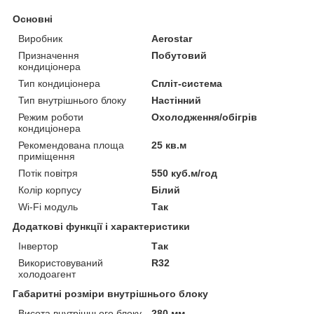
Основні
Виробник
Aerostar
Призначення
Побутовий
кондиціонера
Тип кондиціонера
Спліт-система
Тип внутрішнього блоку
Настінний
Режим роботи
Охолодження/обігрів
кондиціонера
Рекомендована площа
25 кв.м
приміщення
Потік повітря
550 куб.м/год
Колір корпусу
Білий
Wi-Fi модуль
Так
Додаткові функції і характеристики
Інвертор
Так
Використовуваний
R32
холодоагент
Габаритні розміри внутрішнього блоку
Висота внутрішнього блоку
280 мм