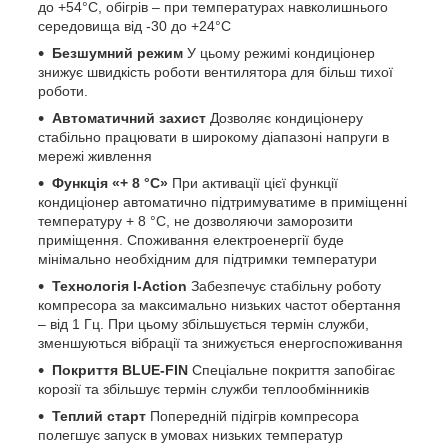
до +54°C, обігрів – при температурах навколишнього
середовища від -30 до +24°C
Безшумний режим
У цьому режимі кондиціонер
знижує швидкість роботи вентилятора для більш тихої
роботи.
Автоматичний захист
Дозволяє кондиціонеру
стабільно працювати в широкому діапазоні напруги в
мережі живлення
Функція «+ 8 °C»
При активації цієї функції
кондиціонер автоматично підтримуватиме в приміщенні
температуру + 8 °C, не дозволяючи заморозити
приміщення. Споживання електроенергії буде
мінімально необхідним для підтримки температури
Технологія I-Action
Забезпечує стабільну роботу
компресора за максимально низьких частот обертання
– від 1 Гц. При цьому збільшується термін служби,
зменшуються вібрації та знижується енергоспоживання
Покриття BLUE-FIN
Спеціальне покриття запобігає
корозії та збільшує термін служби теплообмінників
Теплий старт
Попередній підігрів компресора
полегшує запуск в умовах низьких температур