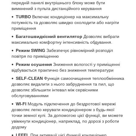
передній панелі внутрішнього блоку може бути
вимкнений з пульта дистанційного керування
TURBO
Включає кондиціонер на максимальну
потужність та дозволяє швидко охолодити або нагріти
приміщення
Багатошвидкісний вентилятор
Дозволяє вибрати
максимально комфортну інтенсивність обдування.
Режим SWING
Забезпечує рівномірний розподіл
повітря по приміщенню
Режим осушення
Зниження вологості у приміщенні
відбувається практично без зниження температури
SELF-CLEAN
Функція самоочищення теплообмінника
дозволяє видалити з нього забруднення та пил, що
дозволяє збільшити інтевал між сервісними
обслуговуваннями
WI-FI
Модуль підключення до бездротової мережі
дозволяє легко керувати кондиціонером з будь-якої
точки земної кулі. За допомогою цієї функції, ви можете
увімкнути кондиціонер, наприклад, по дорозі з роботи
додому
I FEEL
При активації цієї функції кондиціонер