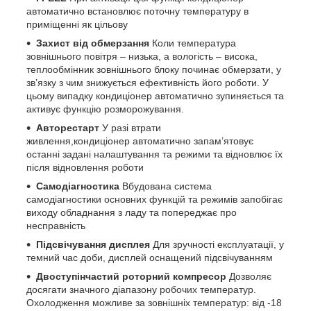
автоматично встановлює поточну температуру в
приміщенні як цільову
Захист від обмерзання
Коли температура
зовнішнього повітря – низька, а вологість – висока,
теплообмінник зовнішнього блоку починає обмерзати, у
зв’язку з чим знижується ефективність його роботи. У
цьому випадку кондиціонер автоматично зупиняється та
активує функцію розморожування.
Авторестарт
У разі втрати
живлення,кондиціонер автоматично запам’ятовує
останні задані налаштування та режими та відновлює їх
після відновлення роботи
Самодіагностика
Вбудована система
самодіагностики основних функцій та режимів запобігає
виходу обладнання з ладу та попереджає про
несправність
Підсвічування дисплея
Для зручності експлуатації, у
темний час доби, дисплей оснащений підсвічуванням
Двоступінчастий роторний компресор
Дозволяє
досягати значного діапазону робочих температур.
Охолодження можливе за зовнішніх температур: від -18