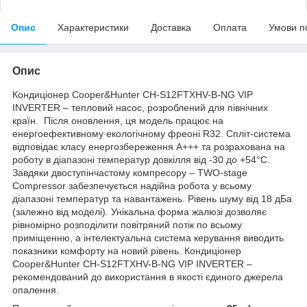
Опис
Характеристики
Доставка
Оплата
Умови п
Опис
Кондиціонер Cooper&Hunter CH-S12FTXHV-B-NG VIP
INVERTER – тепловий насос, розроблений для північних
країн. Після оновлення, ця модель працює на
енергоефективному екологічному фреоні R32. Спліт-система
відповідає класу енергозбереження A+++ та розрахована на
роботу в діапазоні температур довкілля від -30 до +54°С.
Завдяки двоступінчастому компресору – TWO-stage
Compressor забезпечується надійна робота у всьому
діапазоні температур та навантажень. Рівень шуму від 18 дБа
(залежно від моделі). Унікальна форма жалюзі дозволяє
рівномірно розподілити повітряний потік по всьому
приміщенню, а інтелектуальна система керування виводить
показники комфорту на новий рівень. Кондиціонер
Cooper&Hunter CH-S12FTXHV-B-NG VIP INVERTER –
рекомендований до використання в якості єдиного джерела
опалення.