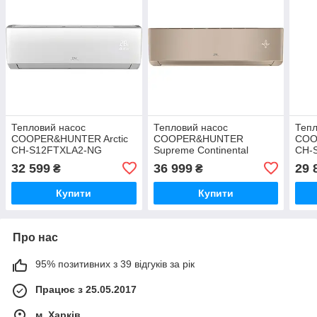
Тепловий насос
Тепловий насос
Тепл
COOPER&HUNTER Arctic
COOPER&HUNTER
COO
CH-S12FTXLA2-NG
Supreme Continental
CH-
(Gold) CH-S12FTXAL2-GD
32 599
36 999
29 
₴
₴
Купити
Купити
Про нас
95% позитивних з 39 відгуків за рік
Працює з 25.05.2017
м. Харків