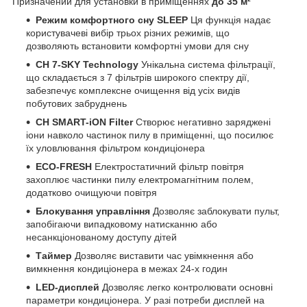
Призначений для установки в приміщеннях
до 35 м²
Режим комфортного сну SLEEP
Ця функція надає
користувачеві вибір трьох різних режимів, що
дозволяють встановити комфортні умови для сну
CH 7-SKY Technology
Унікальна система фільтрації,
що складається з 7 фільтрів широкого спектру дії,
забезпечує комплексне очищення від усіх видів
побутових забруднень
CH SMART-iON Filter
Створює негативно заряджені
іони навколо частинок пилу в приміщенні, що посилює
їх уловлювання фільтром кондиціонера
ECO-FRESH
Електростатичний фільтр повітря
захоплює частинки пилу електромагнітним полем,
додатково очищуючи повітря
Блокування управління
Дозволяє заблокувати пульт,
запобігаючи випадковому натисканню або
несанкціонованому доступу дітей
Таймер
Дозволяє виставити час увімкнення або
вимкнення кондиціонера в межах 24-х годин
LED-дисплей
Дозволяє легко контролювати основні
параметри кондиціонера. У разі потреби дисплей на