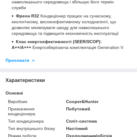
навколишнього середовища і збільшує його термін
служби
Фреон R32
Кондиціонер працює на сучасному,
екологічному, високоефективному холодоагенті, що
дозволяє мінімізувати шкоду для навколишнього
середовища та підвищити економічність експлуатації
Клас енергоефективності (SEER/SCOP):
A++/A+++
Енергозберігаюча комплектація Generation V.
Приховати
Характеристики
Основні
Виробник
Cooper&Hunter
Призначення
Побутовий
кондиціонера
Тип кондиціонера
Спліт-система
Тип внутрішнього блоку
Настінний
Режим роботи
Охолодження/обігрів