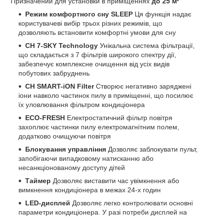
Призначений для установки в приміщеннях
до 25 м²
Режим комфортного сну SLEEP
Ця функція надає
користувачеві вибір трьох різних режимів, що
дозволяють встановити комфортні умови для сну
CH 7-SKY Technology
Унікальна система фільтрації,
що складається з 7 фільтрів широкого спектру дії,
забезпечує комплексне очищення від усіх видів
побутових забруднень
CH SMART-iON Filter
Створює негативно заряджені
іони навколо частинок пилу в приміщенні, що посилює
їх уловлювання фільтром кондиціонера
ECO-FRESH
Електростатичний фільтр повітря
захоплює частинки пилу електромагнітним полем,
додатково очищуючи повітря
Блокування управління
Дозволяє заблокувати пульт,
запобігаючи випадковому натисканню або
несанкціонованому доступу дітей
Таймер
Дозволяє виставити час увімкнення або
вимкнення кондиціонера в межах 24-х годин
LED-дисплей
Дозволяє легко контролювати основні
параметри кондиціонера. У разі потреби дисплей на