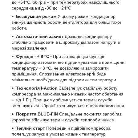
до +54°C, обігрів – при температурах навколишнього
середовища від -30 до +24°C
Безшумний режим
У цьому режимі кондиціонер
знижує швидкість роботи вентилятора для більш тихої
роботи.
Автоматичний захист
Дозволяє кондиціонеру
стабільно працювати в широкому діапазоні напруги в
мережі живлення
Функція «+ 8 °C»
При активації цієї функції
кондиціонер автоматично підтримуватиме в приміщенні
температуру + 8 °C, не дозволяючи заморозити
приміщення. Споживання електроенергії буде
мінімально необхідним для підтримки температури
Технологія I-Action
Забезпечує стабільну роботу
компресора за максимально низьких частот обертання
– від 1 Гц. При цьому збільшується термін служби,
зменшуються вібрації та знижується енергоспоживання
Покриття BLUE-FIN
Спеціальне покриття запобігає
корозії та збільшує термін служби теплообмінників
Теплий старт
Попередній підігрів компресора
полегшує запуск в умовах низьких температур