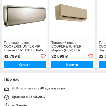
Тепловий насос
Тепловий насос
Тепл
COOPER&HUNTER VIP
COOPER&HUNTER
COO
Inverter CH-S12FTXHV-B-
Majesty (Gold) CH-
Dayt
NG
S09FTXAM-GD
S09
41 799
32 099
32 
₴
₴
Купити
Купити
Про нас
95% позитивних з 40 відгуків за рік
Працює з 25.05.2017
м. Харків