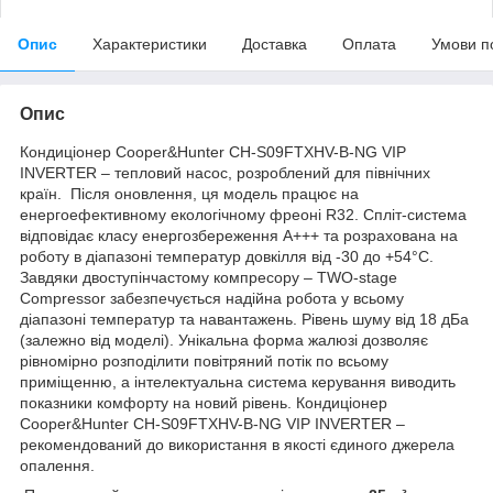
Опис
Характеристики
Доставка
Оплата
Умови п
Опис
Кондиціонер Cooper&Hunter CH-S09FTXHV-B-NG VIP
INVERTER – тепловий насос, розроблений для північних
країн. Після оновлення, ця модель працює на
енергоефективному екологічному фреоні R32. Спліт-система
відповідає класу енергозбереження A+++ та розрахована на
роботу в діапазоні температур довкілля від -30 до +54°С.
Завдяки двоступінчастому компресору – TWO-stage
Compressor забезпечується надійна робота у всьому
діапазоні температур та навантажень. Рівень шуму від 18 дБа
(залежно від моделі). Унікальна форма жалюзі дозволяє
рівномірно розподілити повітряний потік по всьому
приміщенню, а інтелектуальна система керування виводить
показники комфорту на новий рівень. Кондиціонер
Cooper&Hunter CH-S09FTXHV-B-NG VIP INVERTER –
рекомендований до використання в якості єдиного джерела
опалення.