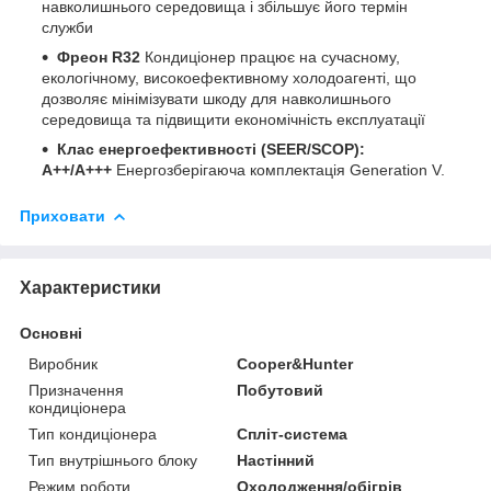
навколишнього середовища і збільшує його термін
служби
Фреон R32
Кондиціонер працює на сучасному,
екологічному, високоефективному холодоагенті, що
дозволяє мінімізувати шкоду для навколишнього
середовища та підвищити економічність експлуатації
Клас енергоефективності (SEER/SCOP):
A++/A+++
Енергозберігаюча комплектація Generation V.
Приховати
Характеристики
Основні
Виробник
Cooper&Hunter
Призначення
Побутовий
кондиціонера
Тип кондиціонера
Спліт-система
Тип внутрішнього блоку
Настінний
Режим роботи
Охолодження/обігрів