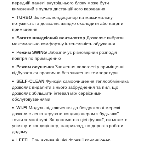
передній панелі внутрішнього блоку може бути
вимкнений з пульта дистанційного керування
TURBO
Включає кондиціонер на максимальну
потужність та дозволяє швидко охолодити або нагріти
приміщення
Багатошвидкісний вентилятор
Дозволяє вибрати
максимально комфортну інтенсивність обдування.
Режим SWING
Забезпечує рівномірний розподіл
повітря по приміщенню
Режим осушення
Зниження вологості у приміщенні
відбувається практично без зниження температури
SELF-CLEAN
Функція самоочищення теплообмінника
дозволяє видалити з нього забруднення та пил, що
дозволяє збільшити інтевал між сервісними
обслуговуваннями
WI-FI
Модуль підключення до бездротової мережі
дозволяє легко керувати кондиціонером з будь-якої
точки земної кулі. За допомогою цієї функції, ви можете
увімкнути кондиціонер, наприклад, по дорозі з роботи
додому
I FEEL
При активації цієї функції кондиціонер