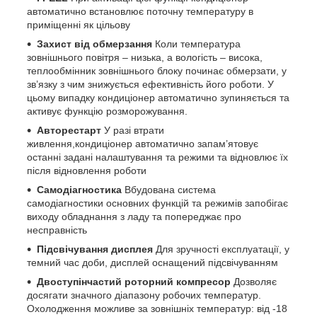
автоматично встановлює поточну температуру в
приміщенні як цільову
Захист від обмерзання
Коли температура
зовнішнього повітря – низька, а вологість – висока,
теплообмінник зовнішнього блоку починає обмерзати, у
зв’язку з чим знижується ефективність його роботи. У
цьому випадку кондиціонер автоматично зупиняється та
активує функцію розморожування.
Авторестарт
У разі втрати
живлення,кондиціонер автоматично запам’ятовує
останні задані налаштування та режими та відновлює їх
після відновлення роботи
Самодіагностика
Вбудована система
самодіагностики основних функцій та режимів запобігає
виходу обладнання з ладу та попереджає про
несправність
Підсвічування дисплея
Для зручності експлуатації, у
темний час доби, дисплей оснащений підсвічуванням
Двоступінчастий роторний компресор
Дозволяє
досягати значного діапазону робочих температур.
Охолодження можливе за зовнішніх температур: від -18