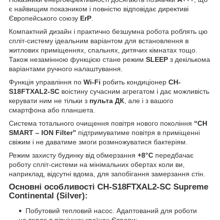
є найвищим показником і повністю відповідає директиві
Європейського союзу
ErP
.
Компактний дизайн і практично безшумна робота роблять цю
спліт-систему ідеальним варіантом для встановлення в
житлових приміщеннях, спальнях, дитячих кімнатах тощо.
Також незамінною функцією стане режим
SLEEP
з декількома
варіантами ручного налаштування.
Функція управління по
Wi-Fi
робить кондиціонер
CH-
S18FTXAL2-SC
воістину сучасним агрегатом і дає можливість
керувати ним не тільки з
пульта ДК
, але і з вашого
смартфона або планшета.
Система тотального очищення повітря нового покоління
“CH
SMART – ION Filter”
підтримуватиме повітря в приміщенні
свіжим і не даватиме змоги розмножуватися бактеріям.
Режим захисту будинку від обмерзання
+8°C
передбачає
роботу спліт-системи на мінімальних обертах коли ви,
наприклад, відсутні вдома, для запобігання замерзання стін.
Основні особливості CH-S18FTXAL2-SC Supreme
Continental (Silver):
Побутовий тепловий насос. Адаптований для роботи
на тепло в північних країнах Європи;