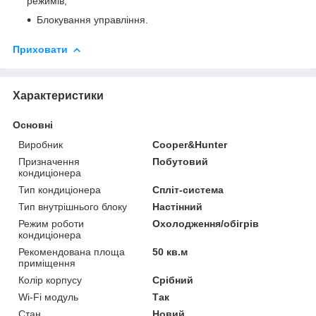
режимів;
Блокування управління.
Приховати
Характеристики
Основні
Виробник
Cooper&Hunter
Призначення
Побутовий
кондиціонера
Тип кондиціонера
Спліт-система
Тип внутрішнього блоку
Настінний
Режим роботи
Охолодження/обігрів
кондиціонера
Рекомендована площа
50 кв.м
приміщення
Колір корпусу
Срібний
Wi-Fi модуль
Так
Стан
Новий