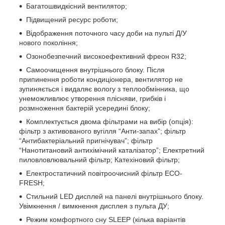
Багатошвидкісний вентилятор;
Підвищений ресурс роботи;
Відображення поточного часу доби на пульті Д/У
нового покоління;
Озонобезпечний високоефективний фреон R32;
Самоочищення внутрішнього блоку. Після
припинення роботи кондиціонера, вентилятор не
зупиняється і видаляє вологу з теплообмінника, що
унеможливлює утворення плісняви, грибків і
розмноження бактерій усередині блоку;
Комплектується двома фільтрами на вибір (опція):
фільтр з активованого вугілля “Анти-запах”; фільтр
“Антибактеріальний пригнічувач”; фільтр
“Нанотитановий антихімічний каталізатор”; Електретний
пиловловлювальний фільтр; Катехіновий фільтр;
Електростатичний повітроочисний фільтр ЕСО-
FRESH;
Стильний LED дисплей на панелі внутрішнього блоку.
Увімкнення / вимкнення дисплея з пульта ДУ;
Режим комфортного сну SLЕЕР (кілька варіантів