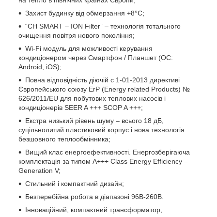
Захист будинку від обмерзання +8°C;
“CH SMART – ION Filter” – технологія тотального
очищення повітря нового покоління;
Wi-Fi модуль для можливості керування
кондиціонером через Смартфон / Планшет (ОС:
Android, iOS);
Повна відповідність діючій c 1-01-2013 директиві
Європейського союзу ErP (Energy related Products) №
626/2011/EU для побутових теплових насосів і
кондиціонерів SEER A +++ SCOP A +++;
Екстра низький рівень шуму – всього 18 дБ,
суцільнолитий пластиковий корпус і нова технологія
безшовного теплообмінника;
Вищий клас енергоефективності. Енергозберігаюча
комплектація за типом A+++ Class Energy Efficiency –
Generation V;
Стильний і компактний дизайн;
Безперебійна робота в діапазоні 96В-260В.
Інноваційний, компактний трансформатор;