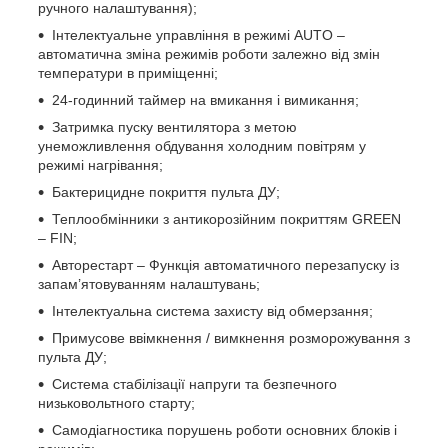
ручного налаштування);
Інтелектуальне управління в режимі AUTO –
автоматична зміна режимів роботи залежно від змін
температури в приміщенні;
24-годинний таймер на вмикання і вимикання;
Затримка пуску вентилятора з метою
унеможливлення обдування холодним повітрям у
режимі нагрівання;
Бактерицидне покриття пульта ДУ;
Теплообмінники з антикорозійним покриттям GREEN
– FIN;
Авторестарт – Функція автоматичного перезапуску із
запам’ятовуванням налаштувань;
Інтелектуальна система захисту від обмерзання;
Примусове ввімкнення / вимкнення розморожування з
пульта ДУ;
Система стабілізації напруги та безпечного
низьковольтного старту;
Самодіагностика порушень роботи основних блоків і