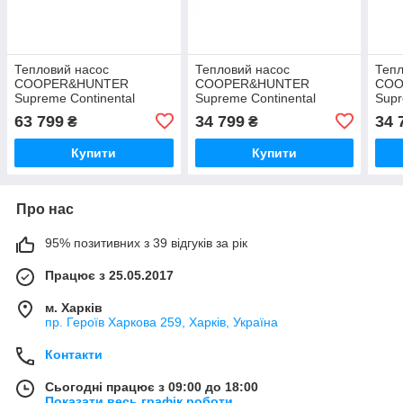
Тепловий насос
Тепловий насос
Тепл
COOPER&HUNTER
COOPER&HUNTER
COO
Supreme Continental
Supreme Continental
Supr
(Silver) CH-S24FTXAL2-SC
(Gold) CH-S09FTXAL2-GD
(Sil
63 799
34 799
34 
₴
₴
Купити
Купити
Про нас
95% позитивних з 39 відгуків за рік
Працює з 25.05.2017
м. Харків
пр. Героїв Харкова 259, Харків, Україна
Контакти
Сьогодні працює з 09:00 до 18:00
Показати весь графік роботи