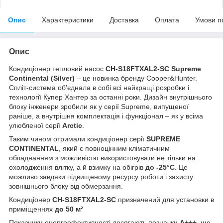
Опис
Характеристики
Доставка
Оплата
Умови п
Опис
Кондиціонер тепловий насос
CH-S18FTXAL2-SC Supreme
Continental (Silver)
– це новинка бренду Cooper&Hunter.
Спліт-система об’єднала в собі всі найкращі розробки і
технології Купер Хантер за останні роки. Дизайн внутрішнього
блоку інженери зробили як у серії Supreme, випущеної
раніше, а внутрішня комплектація і функціонал – як у всіма
улюбленої серії
Arctic
.
Таким чином отримали кондиціонер серії
SUPREME
CONTINENTAL
, який є повноцінним кліматичним
обладнанням з можливістю використовувати не тільки на
охолодження влітку, а й взимку на обігрів
до -25°C
. Це
можливо завдяки підвищеному ресурсу роботи і захисту
зовнішнього блоку від обмерзання.
Кондиціонер
CH-S18FTXAL2-SC
призначений для установки в
приміщеннях
до 50 м²
Показники енергоефективності досягають позначки
А+++
, що