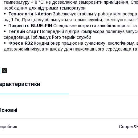
температуру + 8 °C, не дозволяючи заморозити приміщення. Спо
необхідним для підтримки температури
Технологія I-Action
Забезпечує стабільну роботу компресора 
від 1 Гц. При цьому збільшується термін служби, зменшуються ві
Покриття BLUE-FIN
Спеціальне покриття запобігає корозії та
Теплий старт
Попередній підігрів компресора полегшує запус
середовища і збільшує його термін служби
Фреон R32
Кондиціонер працює на сучасному, екологічному, 
дозволяє мінімізувати шкоду для навколишнього середовища та п
арактеристики
Основні
иробник
Cooper&H