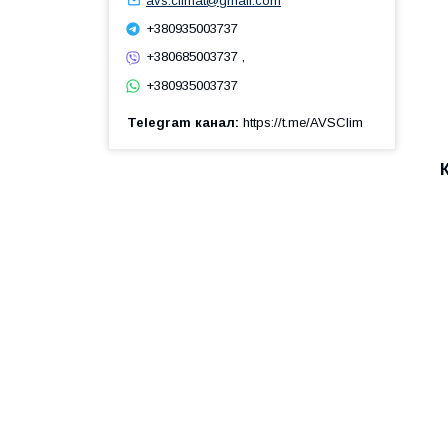
avs.climat@gmail.com
+380935003737
+380685003737 ,
+380935003737
Telegram канал
https://t.me/AVSClim