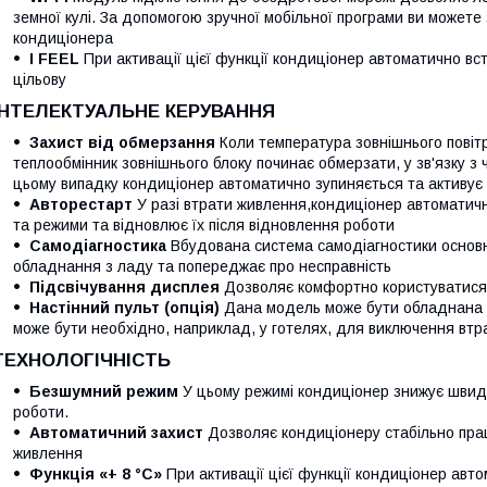
земної кулі. За допомогою зручної мобільної програми ви можете
кондиціонера
I FEEL
При активації цієї функції кондиціонер автоматично вс
цільову
ІНТЕЛЕКТУАЛЬНЕ КЕРУВАННЯ
Захист від обмерзання
Коли температура зовнішнього повітря
теплообмінник зовнішнього блоку починає обмерзати, у зв'язку з
цьому випадку кондиціонер автоматично зупиняється та активу
Авторестарт
У разі втрати живлення,кондиціонер автоматичн
та режими та відновлює їх після відновлення роботи
Самодіагностика
Вбудована система самодіагностики основн
обладнання з ладу та попереджає про несправність
Підсвічування дисплея
Дозволяє комфортно користуватися
Настінний пульт (опція)
Дана модель може бути обладнана п
може бути необхідно, наприклад, у готелях, для виключення втр
ТЕХНОЛОГІЧНІСТЬ
Безшумний режим
У цьому режимі кондиціонер знижує швидк
роботи.
Автоматичний захист
Дозволяє кондиціонеру стабільно прац
живлення
Функція «+ 8 °C»
При активації цієї функції кондиціонер авт