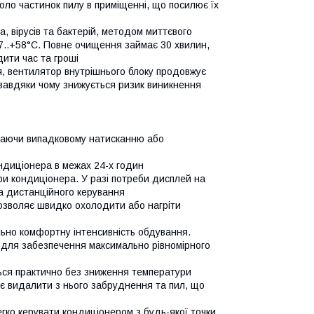
ло частинок пилу в приміщенні, що посилює їх
, вірусів та бактерій, методом миттєвого
7..+58°C. Повне очищення займає 30 хвилин,
ити час та гроші
, вентилятор внутрішнього блоку продовжує
завдяки чому знижується ризик виникнення
ігаючи випадковому натисканню або
ндиціонера в межах 24-х годин
и кондиціонера. У разі потреби дисплей на
та дистанційного керування
озволяє швидко охолодити або нагріти
но комфортну інтенсивність обдування.
 для забезпечення максимально рівномірного
ься практично без зниження температури
 видалити з нього забруднення та пил, що
ко керувати кондиціонером з будь-якої точки