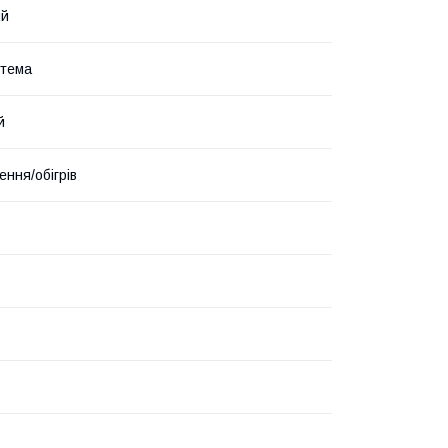
ий
стема
й
ння/обігрів