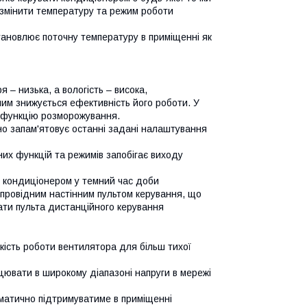
 змінити температуру та режим роботи
тановлює поточну температуру в приміщенні як
 – низька, а вологість – висока,
 чим знижується ефективність його роботи. У
є функцію розморожування.
о запам'ятовує останні задані налаштування
их функцій та режимів запобігає виходу
 кондиціонером у темний час доби
ровідним настінним пультом керування, що
ати пульта дистанційного керування
ість роботи вентилятора для більш тихої
ювати в широкому діапазоні напруги в мережі
оматично підтримуватиме в приміщенні