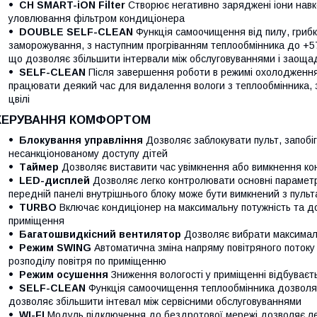
CH SMART-iON Filter
Створює негативно заряджені іони навко
уловлювання фільтром кондиціонера
DOUBLE SELF-CLEAN
Функція самоочищення від пилу, грибка
заморожування, з наступним прогріванням теплообмінника до +5
що дозволяє збільшити інтервали між обслуговуваннями і заощад
SELF-CLEAN
Після завершення роботи в режимі охолодження
працювати деякий час для видалення вологи з теплообмінника, 
цвілі
КЕРУВАННЯ КОМФОРТОМ
Блокування управління
Дозволяє заблокувати пульт, запоб
несанкціонованому доступу дітей
Таймер
Дозволяє виставити час увімкнення або вимкнення ко
LED-дисплей
Дозволяє легко контролювати основні параметр
передній панелі внутрішнього блоку може бути вимкнений з пуль
TURBO
Включає кондиціонер на максимальну потужність та д
приміщення
Багатошвидкісний вентилятор
Дозволяє вибрати максималь
Режим SWING
Автоматична зміна напряму повітряного потоку
розподілу повітря по приміщенню
Режим осушення
Зниження вологості у приміщенні відбуваєт
SELF-CLEAN
Функція самоочищення теплообмінника дозволяє
дозволяє збільшити інтевал між сервісними обслуговуваннями
WI-FI
Модуль підключення до бездротової мережі дозволяє лег