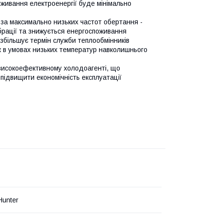
живання електроенергії буде мінімально
за максимально низьких частот обертання -
брації та знижується енергоспоживання
 збільшує термін служби теплообмінників
к в умовах низьких температур навколишнього
високоефективному холодоагенті, що
ідвищити економічність експлуатації
unter