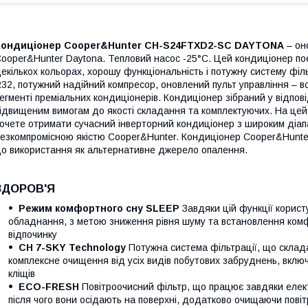
Кондиціонер Cooper&Hunter CH-S24FTXD2-SC DAYTONA
– он
ooper&Hunter Daytona. Тепловий насос -25°С. Цей кондиціонер по
екількох кольорах, хорошу функціональність і потужну систему фі
32, потужний надійний компресор, оновлений пульт управління – 
егменті преміальних кондиціонерів. Кондиціонер зібраний у відповід
ідвищеним вимогам до якості складання та комплектуючих. На цей 
очете отримати сучасний інверторний кондиціонер з широким діап
езкомпромісною якістю Cooper&Hunter. Кондиціонер Cooper&Hun
о використання як альтернативне джерело опалення.
ЗДОРОВ'Я
Режим комфортного сну SLEEP
Завдяки цій функції корист
обладнання, з метою зниження рівня шуму та встановлення комф
відпочинку
CH 7-SKY Technology
Потужна система фільтрації, що складає
комплексне очищення від усіх видів побутових забруднень, вклю
кліщів
ECO-FRESH
Повітроочисний фільтр, що працює завдяки елек
після чого вони осідають на поверхні, додатково очищаючи повіт