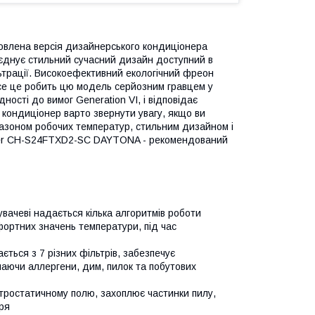
овлена версія дизайнерського кондиціонера
єднує стильний сучасний дизайн доступний в
льтрації. Високоефективний екологічний фреон
все це робить цю модель серйозним гравцем у
ності до вимог Generation VI, і відповідає
кондиціонер варто звернути увагу, якщо ви
азоном робочих температур, стильним дизайном і
ter CH-S24FTXD2-SC DAYTONA - рекомендований
увачеві надається кілька алгоритмів роботи
ортних значень температури, під час
ться з 7 різних фільтрів, забезпечує
чаючи аллергени, дим, пилок та побутових
тростатичному полю, захоплює частинки пилу,
ря