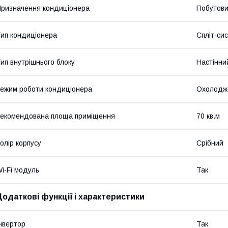
ризначення кондиціонера
Побутов
ип кондиціонера
Спліт-си
ип внутрішнього блоку
Настінни
ежим роботи кондиціонера
Охолодже
екомендована площа приміщення
70 кв.м
олір корпусу
Срібний
i-Fi модуль
Так
Додаткові функції і характеристики
нвертор
Так