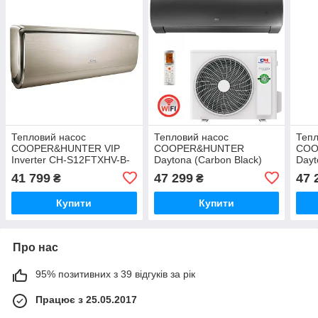
Тепловий насос
Тепловий насос
Тепл
COOPER&HUNTER VIP
COOPER&HUNTER
COO
Inverter CH-S12FTXHV-B-
Daytona (Carbon Black)
Dayt
NG
CH-S18FTXD2-BL
S18
41 799
47 299
47 
₴
₴
Купити
Купити
Про нас
95% позитивних з 39 відгуків за рік
Працює з 25.05.2017