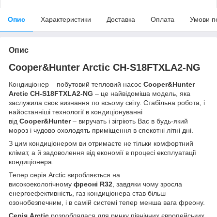
Опис
Характеристики
Доставка
Оплата
Умови п
Опис
Cooper&Hunter Arctic CH-S18FTXLA2-NG
Кондиціонер – побутовий тепловий насос
Cooper&Hunter
Arctic CH-S18FTXLA2-NG
– це найвідоміша модель, яка
заслужила своє визнання по всьому світу. Стабільна робота, і
найостанніші технології в кондиціонуванні
від
Cooper&Hunter
– виручать і зігріють Вас в будь-який
мороз і чудово охолодять приміщення в спекотні літні дні.
З цим кондиціонером ви отримаєте не тільки комфортний
клімат, а й задоволення від економії в процесі експлуатації
кондиціонера.
Тепер серія Arctic виробляється на
високоекологічному
фреоні R32
, завдяки чому зросла
енергоефективність, газ кондиціонера став більш
озонобезпечним, і в самій системі тепер менша вага фреону.
Серія Arctic
розроблялася для ринку північних європейських