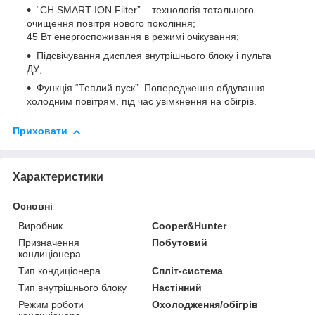
“CH SMART-ION Filter” – технологія тотального
очищення повітря нового покоління;
45 Вт енергоспоживання в режимі очікування;
Підсвічування дисплея внутрішнього блоку і пульта
ДУ;
Функція “Теплий пуск”. Попередження обдування
холодним повітрям, під час увімкнення на обігрів.
Приховати
Характеристики
Основні
Виробник
Cooper&Hunter
Призначення
Побутовий
кондиціонера
Тип кондиціонера
Спліт-система
Тип внутрішнього блоку
Настінний
Режим роботи
Охолодження/обігрів