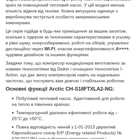
країн як повноцінний тепловий насос. У цій моделі менша
кількість відмов від техніки. Кожна випущена одиниця з
виробництва тестується особисто американськими
інженерами.
Ця серія підійде в будь-яке приміщення за вашим запитом,
оскільки є лідером за технічними характеристиками в усьому,
в рівні шуму, енергозбереженні, роботі на обігрів, управлінні
дистанційно через
WI-FI
, класом енергоефективності
А++++
,
чудовим дизайном та іншими функціями.
Завдяки тому, що компресор кондиціонера виготовлено за
новими технологіями від Daikin і оснащено технологією I-
Action, що дає змогу компресорові навіть на наднизьких
частотах, що послужить вам довгою і стабільною роботою.
Основні функції Arctic CH-S18FTXLA2-NG:
Побутовий тепловий насос. Адаптований для роботи
на тепло в північних країнах;
Температурний діапазон ефективної роботи від –
25°С до +50°С;
Повна відповідність чинній з 1-01-2013 директиві
Європейського союзу ErP (Energy related Products) №
626/2011/EU для побутових теплових насосів і