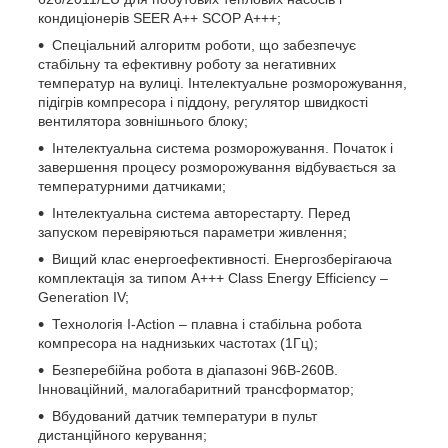
кондиціонерів SEER A++ SCOP A+++;
Спеціальний алгоритм роботи, що забезпечує
стабільну та ефективну роботу за негативних
температур на вулиці. Інтелектуальне розморожування,
підігрів компресора і піддону, регулятор швидкості
вентилятора зовнішнього блоку;
Інтелектуальна система розморожування. Початок і
завершення процесу розморожування відбувається за
температурними датчиками;
Інтелектуальна система авторестарту. Перед
запуском перевіряються параметри живлення;
Вищий клас енергоефективності. Енергозберігаюча
комплектація за типом A+++ Class Energy Efficiency –
Generation IV;
Технологія I-Action – плавна і стабільна робота
компресора на наднизьких частотах (1Гц);
Безперебійна робота в діапазоні 96В-260В.
Інноваційний, малогабаритний трансформатор;
Вбудований датчик температури в пульт
дистанційного керування;