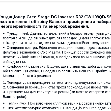
Кондиціонер Gree Stage DC Inverter R32 GWH09QD-S
охолодження і обігріву Вашого приміщення з найкр
енергоефективності та енергозбереження.
Функція I feel. Датчик, встановлений в бездротовому пульті д
повітря в місці, де він знаходиться і передає ці дані спліт-сис
клімату за місцем знаходження пульта дистанційного керування.
Очищення повітря. Ефективне очищення повітря досягається з
фільтра з технологією Cold Plasma. Принцип роботи холодної пл
негативних іонів кисню і водню, внаслідок чого вони знищують різн
забруднення.
Комфортний режим сну. Відомо, що в різний час доби для ком
обстановка. Ця функція неодмінно поліпшить Ваш сон і зробить
Можлива робота в 3 режимах:
Температура в приміщенні автоматично підвищується при охоло
Освіження (в приміщенні стає трохи прохолодніше перед тим, 
Призначений для користувача режим (Ви можете створити свою
Ваші потреби).
Теплий пуск. При включенні спліт-системи на обігрів виключає
Низькотемпературне охолодження. Кондиціонер Gree здатний 