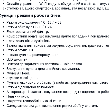
Онлайн управління. Wi-Fi модуль вбудований в спліт-систему. 
системою з Вашого смартфона або планшета незалежно від Ваш
Функції і режими роботи Gree:
Режим охолодження ° С -18 / + 52
Режим обігріву ° С -30 / + 24
Електростатичний фільтр.
Комфортний обдув, що виключає пряме попадання повітряного
Електромагнітна сумісність.
Захист від цвілі і грибків, за рахунок осушення внутрішнього т
Режим осушення.
Інтелектуальна розморожування.
LED дисплей.
Генератор заряджених частинок - Cold Plasma
Блокування пульта дистанційного керування.
Функція I Feel.
Звукове сповіщення.
Функція економного обігріву (запобігає промерзання житлового
Режим підвищеної потужності.
Авторестарт із запам'ятовуванням попередніх параметрів робо
Плавний пуск.
Покриття теплообмінника Blue Fin
Самодіагностика для визначення різних збоїв у системі.