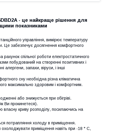
6DBD2A - це найкраще рішення для
ащими показниками
истанційного управління, вимірює температуру
теми. Це забезпечує досягнення комфортного
а рахунок спільної роботи електростатичного
азми побудований на створенні позитивних і
і алергени, запахи, віруси, і інші
фортного сну необхідна різна кліматична
 його максимально здоровим і комфортним.
дженні або знижується при обігріві.
як Ви прокинетеся).
 власну криву розподілу, посилаючись на
ться потрапляння холоду в приміщення.
охолоджувати приміщення навіть при -18 ° C,