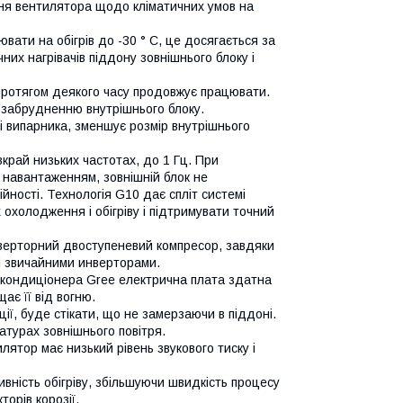
ння вентилятора щодо кліматичних умов на
ати на обігрів до -30 ° C, це досягається за
их нагрівачів піддону зовнішнього блоку і
ротягом деякого часу продовжує працювати.
 забрудненню внутрішнього блоку.
 випарника, зменшує розмір внутрішнього
край низьких частотах, до 1 Гц. При
 навантаженням, зовнішній блок не
йності. Технологія G10 дає спліт системі
охолодження і обігріву і підтримувати точний
нверторний двоступеневий компресор, завдяки
зі звичайними инверторами.
і кондиціонера Gree електрична плата здатна
ає її від вогню.
ї, буде стікати, що не замерзаючи в піддоні.
атурах зовнішнього повітря.
ятор має низький рівень звукового тиску і
вність обігріву, збільшуючи швидкість процесу
орів корозії.