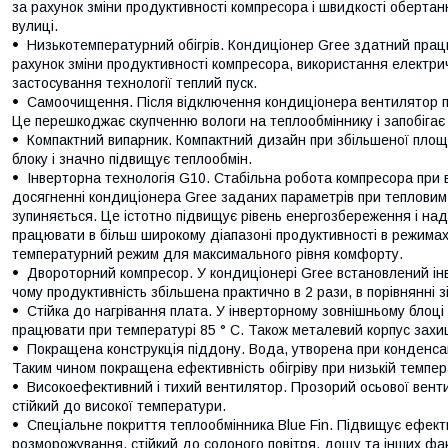
за рахунок зміни продуктивності компресора і швидкості оберта
вулиці.
Низькотемпературний обігрів. Кондиціонер Gree здатний працюв
рахунок зміни продуктивності компресора, використання електричн
застосування технології теплий пуск.
Самоочищення. Після відключення кондиціонера вентилятор п
Це перешкоджає скупченню вологи на теплообміннику і запобігає
Компактний випарник. Компактний дизайн при збільшеної площі
блоку і значно підвищує теплообмін.
Інверторна технологія G10. Стабільна робота компресора при в
досягненні кондиціонера Gree заданих параметрів при тепловим
зупиняється. Це істотно підвищує рівень енергозбереження і наді
працювати в більш широкому діапазоні продуктивності в режимах 
температурний режим для максимального рівня комфорту.
Двороторний компресор. У кондиціонері Gree встановлений і
чому продуктивність збільшена практично в 2 рази, в порівнянні 
Стійка до нагрівання плата. У інверторному зовнішньому блоц
працювати при температурі 85 ° C. Також металевий корпус захищ
Покращена конструкція піддону. Вода, утворена при конденсаці
Таким чином покращена ефективність обігріву при низькій темпер
Високоефективний і тихий вентилятор. Прозорий осьової вентил
стійкий до високої температури.
Спеціальне покриття теплообмінника Blue Fin. Підвищує ефекти
розморожування, стійкий до солоного повітря, дощу та інших факт