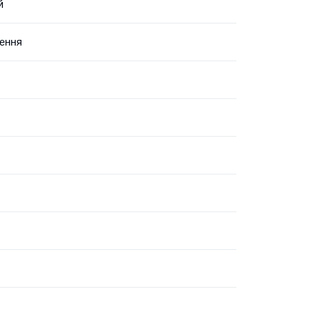
й
ення