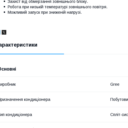
Захист від обмерзання зовнішнього блоку.
Робота при низькій температурі зовнішнього повітря.
Можливий запуск при зниженій напрузі.
арактеристики
Основні
иробник
Gree
ризначення кондиціонера
Побутов
ип кондиціонера
Спліт-си