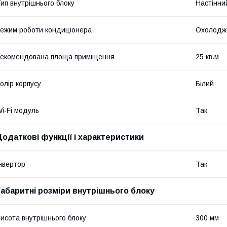
ип внутрішнього блоку
Настінни
ежим роботи кондиціонера
Охолодж
екомендована площа приміщення
25 кв.м
олір корпусу
Білий
i-Fi модуль
Так
Додаткові функції і характеристики
нвертор
Так
Габаритні розміри внутрішнього блоку
исота внутрішнього блоку
300 мм