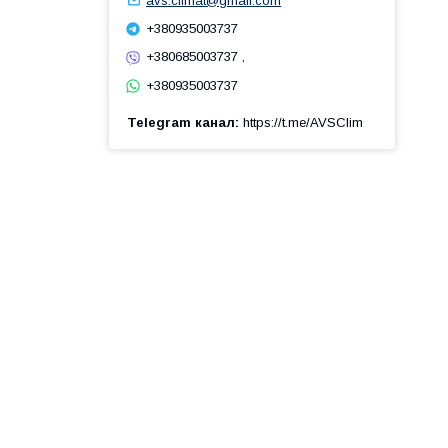
avs.climat@gmail.com
+380935003737
+380685003737 ,
+380935003737
Telegram канал
https://t.me/AVSClim