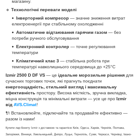
магазину.
🔹
Технологічні переваги моделі
Інверторний компресор
— значне зниження витрат
електроенергії при стабільному охолодженні
Автоматичне відтаювання гарячим газом
— без
потреби ручного обслуговування
Електронний контролер
— точне регулювання
температури
Кліматичний клас 3
— стабільна робота при
температурі навколишнього середовища до +25°C
Izmir 2500 D DF VS
— це
ідеальне морозильне рішення
для
сучасних торгових точок, які прагнуть поєднати
енергоощадність, стильний вигляд і максимальну
ефективність
простору. Висока місткість, зручна викладка,
міцна конструкція та мінімальні витрати — усе це про
Izmir
від
AVS.Climat
!
🔌 Встановлюйте, підключайте та продавайте ефективно —
разом із нами!
Купити лар-бонету Izmir з доставкою та гарантією Київ, Одеса, Харків, Чернігів, Полтава,
Запоріжжя, Вінниця, Хмельницький, Дніпро, Луцьк, Тернопіль, Суми, Черкаси, Чернівці, Івано-