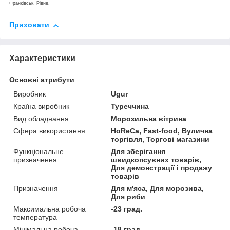
Франківськ, Рівне.
Приховати
Характеристики
Основні атрибути
Виробник
Ugur
Країна виробник
Туреччина
Вид обладнання
Морозильна вітрина
Сфера використання
HoReCa, Fast-food, Вулична
торгівля, Торгові магазини
Функціональне
Для зберігання
призначення
швидкопсувних товарів,
Для демонстрації і продажу
товарів
Призначення
Для м'яса, Для морозива,
Для риби
Максимальна робоча
-23 град.
температура
Мінімальна робоча
-18 град.