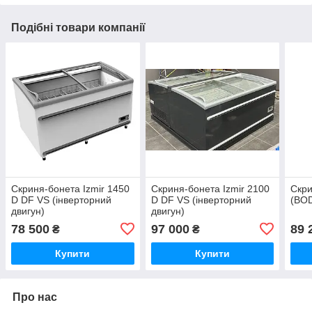
Подібні товари компанії
Скриня-бонета Izmir 1450
Скриня-бонета Izmir 2100
Скри
D DF VS (інверторний
D DF VS (інверторний
(BO
двигун)
двигун)
78 500
97 000
89 
₴
₴
Купити
Купити
Про нас