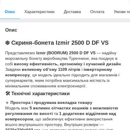
Опис
Характеристики
Доставка
Оплата
Умови п
Опис
❄️ Скриня-бонета Izmir 2500 D DF VS
Представляємо
Izmir (BODRUM) 2500 D DF VS
— надійну
морозильну бонету виробництва Туреччини, яка поєднує в
собі
високу ефективність, ергономіку і сучасний дизайн
.
Завдяки
великому об’єму 1109 літрів
і
інверторному
компресору
, ця модель ідеально підходить для магазинів і
супермаркетів, яким потрібна максимальна місткість із
мінімальним споживанням електроенергії.
🛠️ Технічні характеристики
🔹
Простора і продумана викладка товару
Модель має
5 великих сітчастих кошиків з можливістю
регулювання по висоті
та
1 додаткове відділення над
компресором
, що забезпечує ефективне використання
всього внутрішнього простору. Внутрішні розміри —