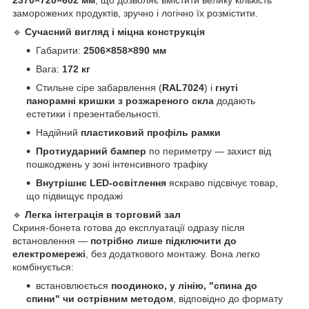
2370×720×602 мм
, що дозволяє вмістити велику кількість
заморожених продуктів, зручно і логічно їх розмістити.
🔹
Сучасний вигляд і міцна конструкція
Габарити:
2506×858×890 мм
Вага:
172 кг
Стильне сіре забарвлення (
RAL7024
) і
гнуті
панорамні кришки з розжареного скла
додають
естетики і презентабельності.
Надійний
пластиковий профіль рамки
Протиударний бампер
по периметру — захист від
пошкоджень у зоні інтенсивного трафіку
Внутрішнє LED-освітлення
яскраво підсвічує товар,
що підвищує продажі
🔹
Легка інтеграція в торговий зал
Скриня-бонета готова до експлуатації одразу після
встановлення —
потрібно лише підключити до
електромережі
, без додаткового монтажу. Вона легко
комбінується:
встановлюється
поодиноко, у лінію, "спина до
спини" чи острівним методом
, відповідно до формату