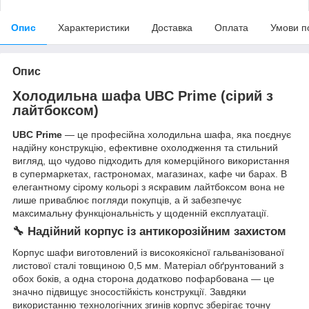
Опис
Характеристики
Доставка
Оплата
Умови п
Опис
Холодильна шафа UBC Prime (сірий з
лайтбоксом)
UBC Prime
— це професійна холодильна шафа, яка поєднує
надійну конструкцію, ефективне охолодження та стильний
вигляд, що чудово підходить для комерційного використання
в супермаркетах, гастрономах, магазинах, кафе чи барах. В
елегантному сірому кольорі з яскравим лайтбоксом вона не
лише приваблює погляди покупців, а й забезпечує
максимальну функціональність у щоденній експлуатації.
🔧 Надійний корпус із антикорозійним захистом
Корпус шафи виготовлений із високоякісної гальванізованої
листової сталі товщиною 0,5 мм. Матеріал обґрунтований з
обох боків, а одна сторона додатково пофарбована — це
значно підвищує зносостійкість конструкції. Завдяки
використанню технологічних згинів корпус зберігає точну