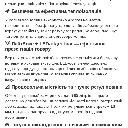
геометрію навіть після багаторічної експлуатації.
🌱 Безпечна та ефективна теплоізоляція
У ролі теплоізоляції використано екологічно чистий
циклопентан — без фреону та хлору. Він забезпечує міцність
корпусу, стабільну температуру всередині камери, зменшує
тепловтрати та сприяє енергозбереженню.
💡 Лайтбокс + LED-підсвітка — ефективна
презентація товару
Верхній рекламний лайтбокс дозволяє розмістити брендову
вставку, а яскраве внутрішнє LED-освітлення ідеально
підсвічує продукцію на полицях. Така комбінація забезпечує
максимальну візуалізацію товарів і сприяє збільшенню
імпульсивних покупок.
📐 Продовольча місткість та гнучке регулювання
Об'єм внутрішньої камери складає
785 літрів
— цього
достатньо для зберігання великої кількості напоїв, гастрономії
або фасованих товарів. Полички регулюються з кроком
13
мм
, що дозволяє зручно адаптувати простір під ваш
асортимент.
❄️ Потужне охолодження з низьким споживанням