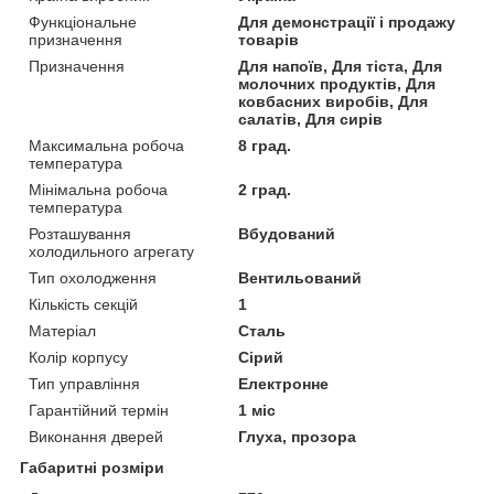
Функціональне
Для демонстрації і продажу
призначення
товарів
Призначення
Для напоїв, Для тіста, Для
молочних продуктів, Для
ковбасних виробів, Для
салатів, Для сирів
Максимальна робоча
8 град.
температура
Мінімальна робоча
2 град.
температура
Розташування
Вбудований
холодильного агрегату
Тип охолодження
Вентильований
Кількість секцій
1
Матеріал
Сталь
Колір корпусу
Сірий
Тип управління
Електронне
Гарантійний термін
1 міс
Виконання дверей
Глуха, прозора
Габаритні розміри