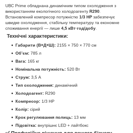
UBC Prime обладнана динамічним типом охолодження з
використанням екологічного холодоагенту
R290
.
Встановлений компресор потужністю
1/3 HP
забезпечує
швидке охолодження, стабільну температуру та економне
споживання енергії — лише
4,5 кВт·год/добу
.
Технічні характеристики:
Габарити (В×Д×Ш):
2155 × 750 × 770 см
Об’єм:
785 л
Вага:
165 кг
Номінальна потужність:
520 Вт
Струм:
3,5 А
Тип охолодження:
динамічний
Холодоагент:
R290
Компресор:
1/3 HP
Колір:
сірий
Крок регулювання полиць:
13 мм
Підсвітка:
внутрішнє LED + лайтбокс