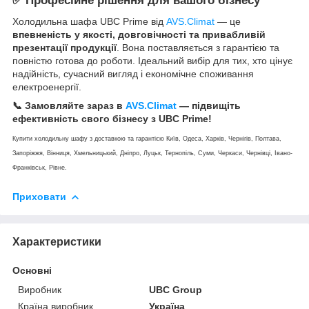
✅ Професійне рішення для вашого бізнесу
Холодильна шафа UBC Prime від
AVS.Climat
— це
впевненість у якості, довговічності та привабливій
презентації продукції
. Вона поставляється з гарантією та
повністю готова до роботи. Ідеальний вибір для тих, хто цінує
надійність, сучасний вигляд і економічне споживання
електроенергії.
📞 Замовляйте зараз в
AVS.Climat
— підвищіть
ефективність свого бізнесу з UBC Prime!
Купити холодильну шафу з доставкою та гарантією Київ, Одеса, Харків, Чернігів, Полтава,
Запоріжжя, Вінниця, Хмельницький, Дніпро, Луцьк, Тернопіль, Суми, Черкаси, Чернівці, Івано-
Франківськ, Рівне.
Приховати
Характеристики
Основні
Виробник
UBC Group
Країна виробник
Україна