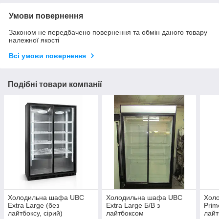
Умови повернення
Законом не передбачено повернення та обмін даного товару
належної якості
Всі умови повернення
Подібні товари компанії
Холодильна шафа UBC
Холодильна шафа UBC
Хол
Extra Large (без
Extra Large Б/В з
Prim
лайтбоксу, сірий)
лайтбоксом
лайт