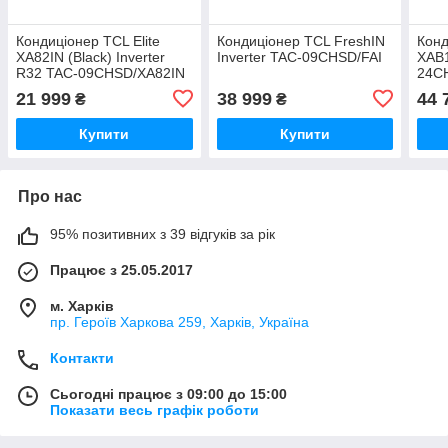
Кондиціонер TCL Elite
Кондиціонер TCL FreshIN
Конд
XA82IN (Black) Inverter
Inverter TAC-09CHSD/FAI
XAB1
R32 TAC-09CHSD/XA82IN
24C
21 999
38 999
44 
₴
₴
Купити
Купити
Про нас
95% позитивних з 39 відгуків за рік
Працює з 25.05.2017
м. Харків
пр. Героїв Харкова 259, Харків, Україна
Контакти
Сьогодні працює з 09:00 до 15:00
Показати весь графік роботи