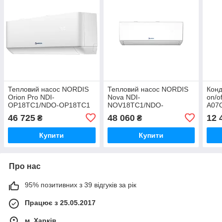
Тепловий насос NORDIS
Тепловий насос NORDIS
Конд
Orion Pro NDI-
Nova NDI-
on/o
OP18TC1/NDO-OP18TC1
NOV18TC1/NDO-
А07
NOV18TC1
46 725
48 060
12 
₴
₴
Купити
Купити
Про нас
95% позитивних з 39 відгуків за рік
Працює з 25.05.2017
м. Харків