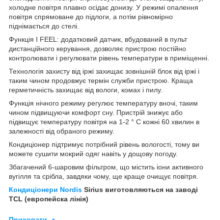
холодне повітря плавно осідає донизу. У режимі опалення
повітря спрямоване до підлоги, а потім рівномірно
піднімається до стелі.
Функція I FEEL: додатковий датчик, вбудований в пульт
дистанційного керування, дозволяє пристрою постійно
контролювати і регулювати рівень температури в приміщенні.
Технологія захисту від іржі захищає зовнішній блок від іржі і
таким чином продовжує термін служби пристрою. Краща
герметичність захищає від вологи, комах і пилу.
Функція нічного режиму регулює температуру вночі, таким
чином підвищуючи комфорт сну. Пристрій знижує або
підвищує температуру повітря на 1-2 ° C кожні 60 хвилин в
залежності від обраного режиму.
Кондиціонер підтримує потрібний рівень вологості, тому ви
можете сушити мокрий одяг навіть у дощову погоду.
Збагачений 6-шаровим фільтром, що містить іони активного
вугілля та срібла, завдяки чому, ще краще очищує повітря.
Кондиціонери Nordis
Sirius виготовляються на заводі
TCL (европейска лінія)
Приховати