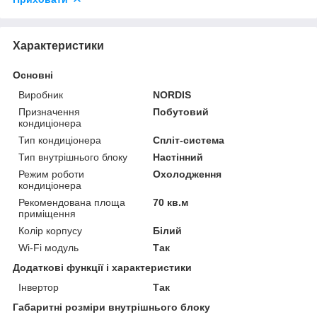
Характеристики
Основні
Виробник
NORDIS
Призначення
Побутовий
кондиціонера
Тип кондиціонера
Спліт-система
Тип внутрішнього блоку
Настінний
Режим роботи
Охолодження
кондиціонера
Рекомендована площа
70 кв.м
приміщення
Колір корпусу
Білий
Wi-Fi модуль
Так
Додаткові функції і характеристики
Інвертор
Так
Габаритні розміри внутрішнього блоку