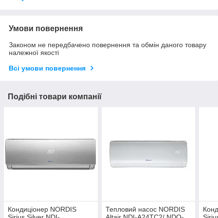
Умови повернення
Законом не передбачено повернення та обмін даного товару
належної якості
Всі умови повернення
Подібні товари компанії
Кондиціонер NORDIS
Тепловий насос NORDIS
Кон
Sirius Silver NDI-
Altair NDI-A24TC2/ NDO-
Siriu