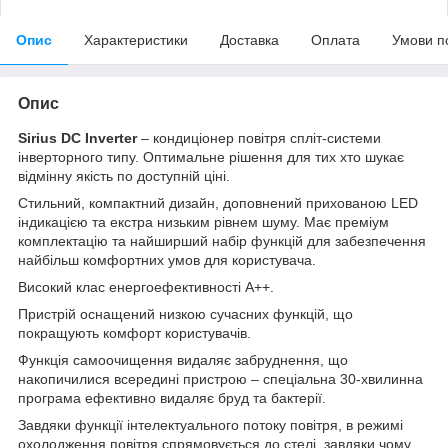
Опис
Характеристики
Доставка
Оплата
Умови п
Опис
Sirius DC Inverter
– кондиціонер повітря спліт-системи
інверторного типу. Оптимальне рішення для тих хто шукає
відмінну якість по доступній ціні.
Стильний, компактний дизайн, доповнений прихованою LED
індикацією та екстра низьким рівнем шуму. Має преміум
комплектацію та найширший набір функцій для забезпечення
найбільш комфортних умов для користувача.
Високий клас енергоефективності А++.
Пристрій оснащений низкою сучасних функцій, що
покращують комфорт користувачів.
Функція самоочищення видаляє забруднення, що
накопичилися всередині пристрою – спеціальна 30-хвилинна
програма ефективно видаляє бруд та бактерії.
Завдяки функції інтелектуального потоку повітря, в режимі
охолодження повітря спрямовується до стелі, завдяки чому,