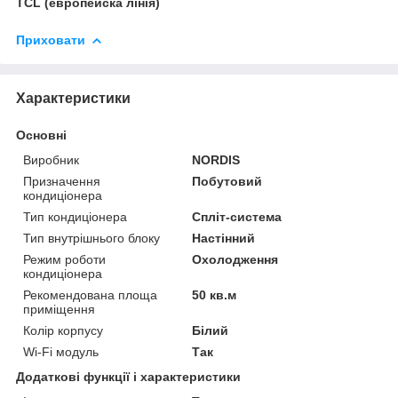
TCL (европейска лінія)
Приховати
Характеристики
Основні
Виробник
NORDIS
Призначення
Побутовий
кондиціонера
Тип кондиціонера
Спліт-система
Тип внутрішнього блоку
Настінний
Режим роботи
Охолодження
кондиціонера
Рекомендована площа
50 кв.м
приміщення
Колір корпусу
Білий
Wi-Fi модуль
Так
Додаткові функції і характеристики