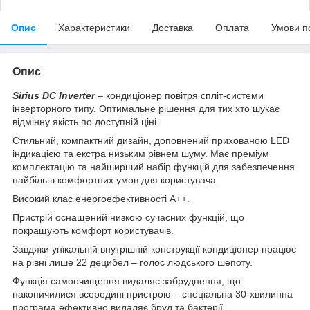
Опис
Характеристики
Доставка
Оплата
Умови п
Опис
Sirius DC Inverter
– кондиціонер повітря спліт-системи
інверторного типу. Оптимальне рішення для тих хто шукає
відмінну якість по доступній ціні.
Стильний, компактний дизайн, доповнений прихованою LED
індикацією та екстра низьким рівнем шуму. Має преміум
комплектацію та найширший набір функцій для забезпечення
найбільш комфортних умов для користувача.
Високий клас енергоефективності А++.
Пристрій оснащений низкою сучасних функцій, що
покращують комфорт користувачів.
Завдяки унікальній внутрішній конструкції кондиціонер працює
на рівні лише 22 децибел – голос людського шепоту.
Функція самоочищення видаляє забруднення, що
накопичилися всередині пристрою – спеціальна 30-хвилинна
програма ефективно видаляє бруд та бактерії.