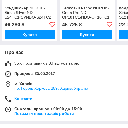
Кондиціонер NORDIS
Тепловий насос NORDIS
Кон
Sirius Silver NDI-
Orion Pro NDI-
Siriu
S24TC1(S)/NDO-S24TC2
OP18TC1/NDO-OP18TC1
S12
46 280
46 725
22 
₴
₴
Купити
Купити
Про нас
95% позитивних з 39 відгуків за рік
Працює з 25.05.2017
м. Харків
пр. Героїв Харкова 259, Харків, Україна
Контакти
Сьогодні працює з 09:00 до 15:00
Показати весь графік роботи