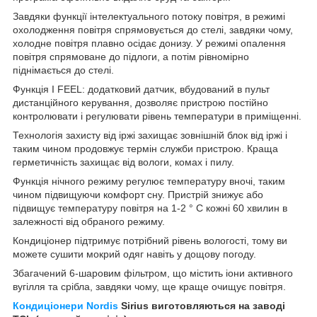
Завдяки функції інтелектуального потоку повітря, в режимі
охолодження повітря спрямовується до стелі, завдяки чому,
холодне повітря плавно осідає донизу. У режимі опалення
повітря спрямоване до підлоги, а потім рівномірно
піднімається до стелі.
Функція I FEEL: додатковий датчик, вбудований в пульт
дистанційного керування, дозволяє пристрою постійно
контролювати і регулювати рівень температури в приміщенні.
Технологія захисту від іржі захищає зовнішній блок від іржі і
таким чином продовжує термін служби пристрою. Краща
герметичність захищає від вологи, комах і пилу.
Функція нічного режиму регулює температуру вночі, таким
чином підвищуючи комфорт сну. Пристрій знижує або
підвищує температуру повітря на 1-2 ° C кожні 60 хвилин в
залежності від обраного режиму.
Кондиціонер підтримує потрібний рівень вологості, тому ви
можете сушити мокрий одяг навіть у дощову погоду.
Збагачений 6-шаровим фільтром, що містить іони активного
вугілля та срібла, завдяки чому, ще краще очищує повітря.
Кондиціонери Nordis
Sirius виготовляються на заводі