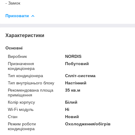
- Замок
Приховати
Характеристики
Основні
Виробник
NORDIS
Призначення
Побутовий
кондиціонера
Тип кондиціонера
Спліт-система
Тип внутрішнього блоку
Настінний
Рекомендована площа
35 кв.м
приміщення
Колір корпусу
Білий
Wi-Fi модуль
Ні
Стан
Новий
Режим роботи
Охолодження/обігрів
кондиціонера