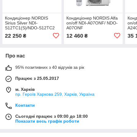
Кондиціонер NORDIS
Кондиціонер NORDIS Alfa
Конд
Sirius Silver NDI-
on/off NDI-А07ONF/ NDO-
on/o
S12TC1(S)/NDO-S12TC2
А07ONF
А24
22 250
12 460
35 
₴
₴
Про нас
95% позитивних з 40 відгуків за рік
Працює з 25.05.2017
м. Харків
пр. Героїв Харкова 259, Харків, Україна
Контакти
Сьогодні працює з 09:00 до 18:00
Показати весь графік роботи