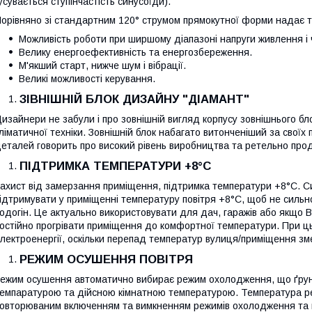
усувається ступінчастість синусоїди).
орівняно зі стандартним 120° струмом прямокутної форми надає та
Можливість роботи при ширшому діапазоні напруги живлення і 
Велику енергоефективність та енергозбереження.
М'якший старт, нижче шум і вібрації.
Великі можливості керування.
ЗІВНІШНІЙ БЛОК ДИЗАЙНУ "ДІАМАНТ"
изайнери не забули і про зовнішній вигляд корпусу зовнішнього бл
ліматичної техніки. Зовнішній блок набагато витонченіший за своїх п
еталей говорить про високий рівень виробництва та ретельно про
ПІДТРИМКА ТЕМПЕРАТУРИ +8°С
ахист від замерзання приміщення, підтримка температури +8°С. С
ідтримувати у приміщенні температуру повітря +8°С, щоб не сильн
одогін. Це актуально використовувати для дач, гаражів або якщо Ви
остійно прогрівати приміщення до комфортної температури. При 
лектроенергії, оскільки перепад температур вулиця/приміщення зм
РЕЖИМ ОСУШЕННЯ ПОВІТРЯ
ежим осушення автоматично вибирає режим охолодження, що ґрунт
емпаратурою та дійсною кімнатною температурою. Температура рег
овторюваним включенням та вимкненням режимів охолодження та в