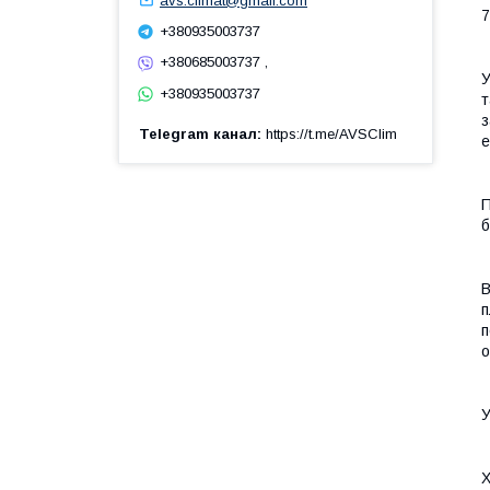
avs.climat@gmail.com
7
+380935003737
+380685003737 ,
У
+380935003737
т
з
Telegram канал
https://t.me/AVSClim
е
П
б
В
п
п
о
У
Х