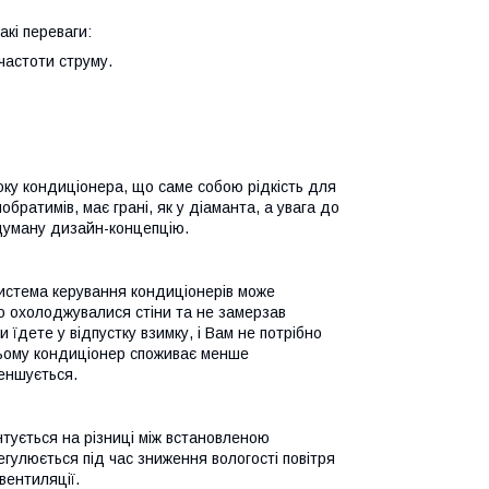
кі переваги:
частоти струму.
оку кондиціонера, що саме собою рідкість для
обратимів, має грані, як у діаманта, а увага до
думану дизайн-концепцію.
истема керування кондиціонерів може
о охолоджувалися стіни та не замерзав
 їдете у відпустку взимку, і Вам не потрібно
цьому кондиціонер споживає менше
еншується.
ується на різниці між встановленою
улюється під час зниження вологості повітря
ентиляції.