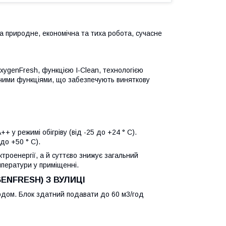
 на природне, економічна та тиха робота, сучасне
ygenFresh, функцією I-Clean, технологією
ючими функціями, що забезпечують виняткову
 у режимі обігріву (від -25 до +24 ° C).
до +50 ° C).
троенергії, а й суттєво знижує загальний
мператури у приміщенні.
ENFRESH) З ВУЛИЦІ
водом. Блок здатний подавати до 60 м3/год