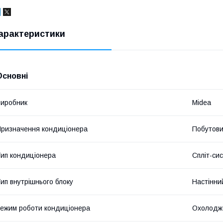
арактеристики
Основні
иробник
Midea
ризначення кондиціонера
Побутов
ип кондиціонера
Спліт-си
ип внутрішнього блоку
Настінни
ежим роботи кондиціонера
Охолодже