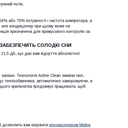
тряний потік.
 50% або 75% потужності і частота компресора, а
, але кондиціонер при цьому може не
нкція призначена для примусового контролю за
) ЗАБЕЗПЕЧИТЬ СОЛОДКІ СНИ
 21,5 дБ, що дає вам відчуття абсолютної
запахи. Технологія Active Clean змиває пил,
ь до теплообмінника, автоматично заморожуючи, а
я цього крильчатка продовжує працювати, щоб
ol дозволить вам керувати
кондиціонером Midea