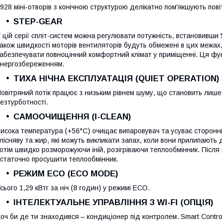
928 міні-отворів з конічною структурою делікатно пом'якшують пові
STEP-GEAR
 цій серії спліт-систем можна регулювати потужність, встановивши
акож швидкості моторів вентиляторів будуть обмежені в цих межах
абезпечувати повноцінний комфортний клімат у приміщенні. Ця фу
нергозбереженням.
ТИХА НІЧНА ЕКСПЛУАТАЦІЯ (QUIET OPERATION
овітряний потік працює з низьким рівнем шуму, що становить лише
езтурботності.
САМООЧИЩЕННЯ (I-CLEAN)
исока температура (+56°C) очищає випаровувач та усуває сторонні 
лісняву та жир, які можуть викликати запах, коли вони прилипают
отім швидко розморожуючи іній, розігріваючи теплообмінник. Післ
статочно просушити теплообмінник.
РЕЖИМ ECO (ECO MODE)
сього 1,29 кВтг за ніч (8 годин) у режимі ECO.
ІНТЕЛЕКТУАЛЬНЕ УПРАВЛІННЯ З WI-FI (ОПЦІЯ)
оч би де ти знаходився – кондиціонер під контролем. Smart Contr