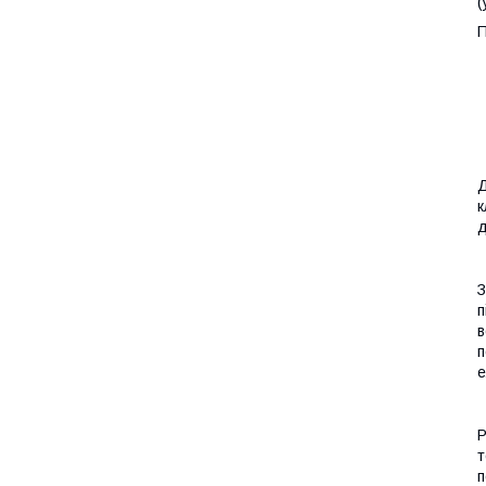
(
П
Д
к
д
З
п
в
п
е
Р
т
п