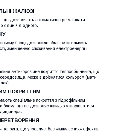
ЛЬНІ ЖАЛЮЗІ
зі, що дозволяють автоматично регулювати
но один від одного.
КУ
шньому блоці дозволило збільшити кількість
ті, зменшенню споживання електроенергії і
іальне антикорозійне покриття теплообмінника, що
 середовища. Може відрізнятися кольором (мати
лак).
НИМ ПОКРИТТЯМ
 мають спеціальне покриття з гідрофільним
о блоку, що не дозволяє швидко утворюватися
ндиціонера.
 ПЕРЕТВОРЕННЯ
 напруга, що управляє, без «імпульсних» ефектів