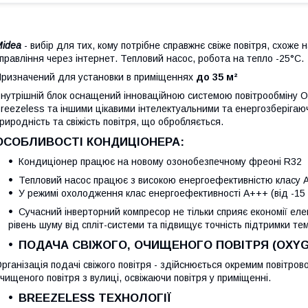
Midea
- вибір для тих, кому потрібне справжнє свіже повітря, схоже
правління через інтернет. Тепловий насос, робота на тепло -25°С.
ризначений для установки в приміщеннях
до 35 м²
нутрішній блок оснащений інноваційною системою повітрообміну Ox
reezeless та іншими цікавими інтелектуальними та енергозберіга
риродність та свіжість повітря, що обробляється.
ОСОБЛИВОСТІ КОНДИЦІОНЕРА:
Кондиціонер працює на новому озонобезпечному фреоні R32
Тепловий насос працює з високою енергоефективністю класу A++
У режимі охолодження клас енергоефективності A+++ (від -15 
Сучасний інверторний компресор не тільки сприяє економії елек
рівень шуму від спліт-системи та підвищує точність підтримки те
ПОДАЧА СВІЖОГО, ОЧИЩЕНОГО ПОВІТРЯ (OXYG
рганізація подачі свіжого повітря - здійснюється окремим повітро
чищеного повітря з вулиці, освіжаючи повітря у приміщенні.
BREEZELESS ТЕХНОЛОГІЇ