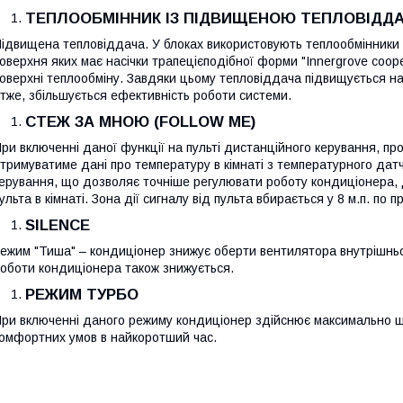
ТЕПЛООБМІННИК ІЗ ПІДВИЩЕНОЮ ТЕПЛОВІДД
ідвищена тепловіддача. У блоках використовують теплообмінники з
оверхня яких має насічки трапецієподібної форми "Innergrove coo
оверхні теплообміну. Завдяки цьому тепловіддача підвищується на
тже, збільшується ефективність роботи системи.
СТЕЖ ЗА МНОЮ (FOLLOW ME)
ри включенні даної функції на пульті дистанційного керування, пр
тримуватиме дані про температуру в кімнаті з температурного датч
ерування, що дозволяє точніше регулювати роботу кондиціонера,
ульта в кімнаті. Зона дії сигналу від пульта вбирається у 8 м.п. по пр
SILENCE
ежим "Тиша" – кондиціонер знижує оберти вентилятора внутрішньог
оботи кондиціонера також знижується.
РЕЖИМ ТУРБО
ри включенні даного режиму кондиціонер здійснює максимально ш
омфортних умов в найкоротший час.