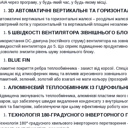
AIA через програму, у будь-який час, у будь-якому місці.
3D АВТОМАТИЧНІ ВЕРТИКАЛЬНІ ТА ГОРИЗОНТА
втоматичні вертикальні та горизонтальні жалюзі – роздільні жалю
овітряний потік у горизонтальній та вертикальній площині незалеж
5 ШВІДКОСТІ ВЕНТИЛЯТОРА ЗІВНІШНЬОГО БЛО
икористання DC-двигуна (постійного струму) вентилятора на зовні
видкостей вентилятора до 5. Що сприяє підвищенню продуктивнос
озволило знизити рівень шуму зовнішнього блоку.
BLUE FIN
лакитне покриття ребра теплообмінника - захист від корозії. Спец
ахищає від атмосферних явищ та впливів агресивного зовнішнього
лакитний, зелений, золотий або взагалі не мати кольору (прозорий 
АЛЮМІНІЄВИЙ ТЕПЛООБМІННИК ІЗ ГІДРОФІЛЬ
ідвищена змочуваність теплообмінника, алюмінієві пластини якого
аром, що забезпечує швидке видалення конденсату з внутрішньог
вілі та бактеріям, забезпечуючи при цьому ефективнішу роботу ко
ТЕХНОЛОГІЯ 180-ГРАДУСНОГО ІНВЕРТОРНОГО
ехнологія 180°-градусного хвильового інверторного перетворення –