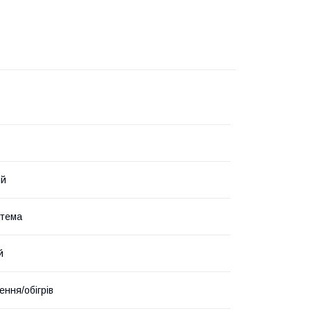
ий
стема
й
ння/обігрів