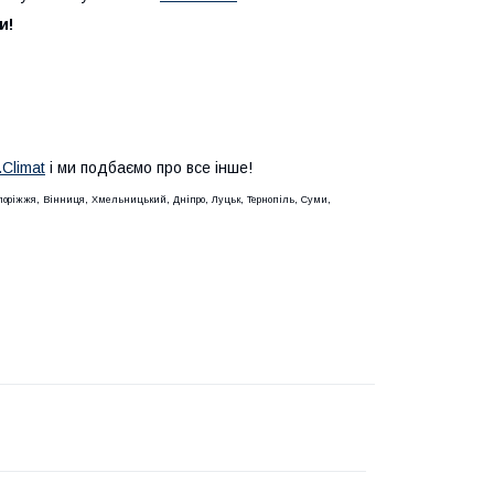
и!
Climat
і ми подбаємо про все інше!
Запоріжжя, Вінниця, Хмельницький, Дніпро, Луцьк, Тернопіль, Суми,