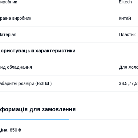
иробник
Elitech
раїна виробник
Китай
атеріал
Пластик
Користувацькі характеристики
ид обладнання
Для Хол
абаритні розміри (ВхШхГ)
34.5,77,
нформація для замовлення
іна:
850 ₴