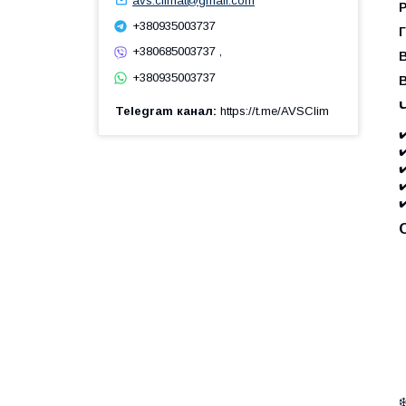
avs.climat@gmail.com
+380935003737
Г
+380685003737 ,
В
+380935003737
Telegram канал
https://t.me/AVSClim
✔
✔
✔
✔
✔
❄