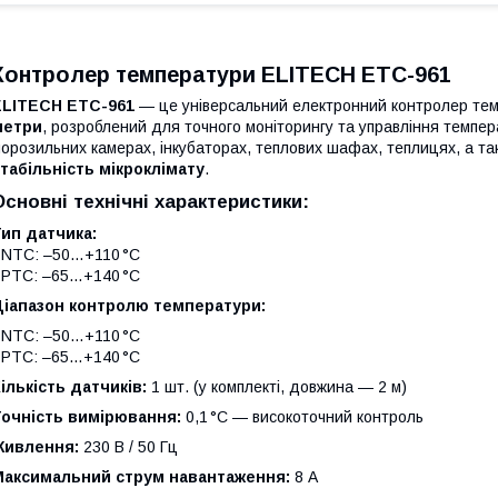
Контролер температури ELITECH ETC-961
ELITECH ETC-961
— це універсальний електронний контролер те
метри
, розроблений для точного моніторингу та управління темп
орозильних камерах, інкубаторах, теплових шафах, теплицях, а та
табільність мікроклімату
.
Основні технічні характеристики:
ип датчика:
️ NTC: –50…+110 °C
️ PTC: –65…+140 °C
Діапазон контролю температури:
️ NTC: –50…+110 °C
️ PTC: –65…+140 °C
ількість датчиків:
1 шт. (у комплекті, довжина — 2 м)
Точність вимірювання:
0,1 °C — високоточний контроль
Живлення:
230 В / 50 Гц
Максимальний струм навантаження:
8 А