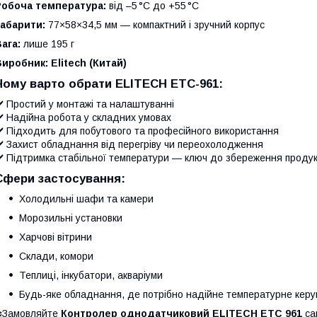
Робоча температура:
від –5 °C до +55 °C
абарити:
77×58×34,5 мм — компактний і зручний корпус
ага:
лише 195 г
Виробник:
Elitech (Китай)
Чому варто обрати ELITECH ETC-961:
️ Простий у монтажі та налаштуванні
️ Надійна робота у складних умовах
️ Підходить для побутового та професійного використання
️ Захист обладнання від перегріву чи переохолодження
️ Підтримка стабільної температури — ключ до збереження продук
Сфери застосування:
Холодильні шафи та камери
Морозильні установки
Харчові вітрини
Склади, комори
Теплиці, інкубатори, акваріуми
Будь-яке обладнання, де потрібно надійне температурне кер
️Замовляйте
Контролер однодатчиковий ELITECH EТС 961
са