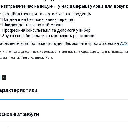
е витрачайте час на пошуки –
у нас найкращі умови для покупк
 Офіційна гарантія та сертифікована продукція
 Вигідна ціна без прихованих переплат
 Швидка доставка по всій Україні
 Професійна консультація та допомога у виборі
 Зручні способи оплати та можливість розстрочки
абезпечте комфорт вже сьогодні! Замовляйте просто зараз на
AVS.
упити контролер однодатчиковий з доставкою та гарантією Київ, Одеса, Харків, Чернігів, Полтава, 
еркаси, Чернівці, Івано-Франківськ, Рівне.
арактеристики
Основні атрибути