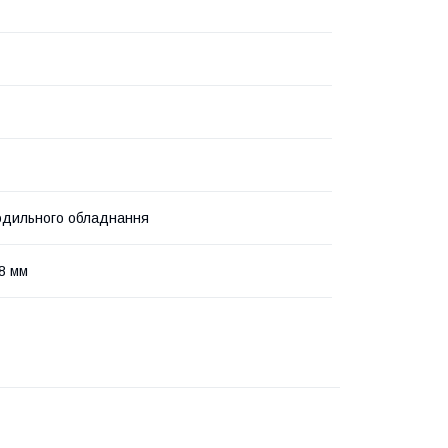
одильного обладнання
58 мм