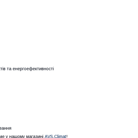
тів та енергоефективності
ування
ме у нашому магазині
АVS.Climat
!