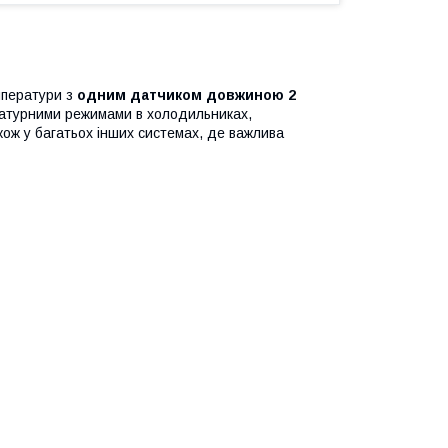
мператури з
одним датчиком довжиною 2
ературними режимами в холодильниках,
кож у багатьох інших системах, де важлива