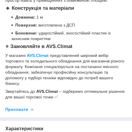
простір навіть у приміщеннях з обмеженою площею.
🔹 Конструкція та матеріали
Довжина:
1 м
Поверхня:
виготовлена з ДСП
Боковини:
ударостійкий, зносостійкий пластик із
захисним покриттям
⭐️ Замовляйте в
AVS.Climat
У магазині
AVS.Climat
представлений широкий вибір
торгового та холодильного обладнання для магазинів різного
формату. Компанія спеціалізується на постачанні якісного
обладнання, забезпечує професійну консультацію та
допомогу у підборі техніки відповідно до потреб вашого
бізнесу.
Звертайтесь до
AVS.Climat
– підберемо оптимальне рішення
для вашої торгової точки ✅
Приховати
Характеристики