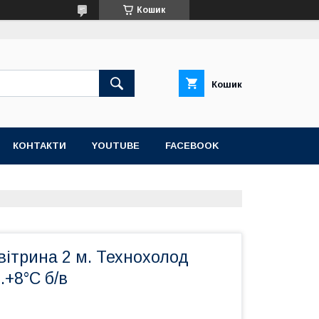
Кошик
Кошик
КОНТАКТИ
YOUTUBE
FACEBOOK
ітрина 2 м. Технохолод
..+8°С б/в