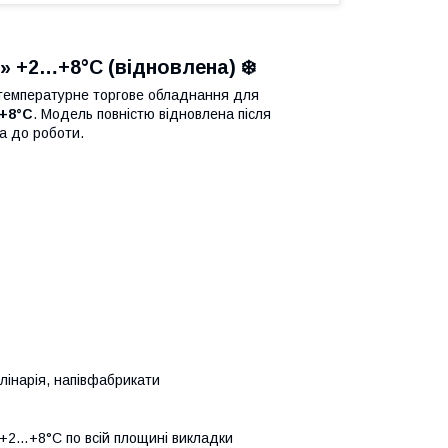
 +2…+8°C (відновлена) ❄️
емпературне торгове обладнання для
+8°C
. Модель повністю відновлена після
ва до роботи.
улінарія, напівфабрикати
+2…+8°C по всій площині викладки