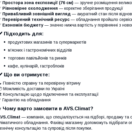
✅
Простора зона експозиції (76 см)
— зручне розміщення великої 
✅
Рівномірне охолодження
— коректне зберігання продукції
✅
Привабливий зовнішній вигляд
— акуратний стан після відно
✅
Перевірений технічний ресурс
— обладнання пройшло сервісн
✅
Економія бюджету
— значно нижча вартість у порівнянні з нов
✔️ Підходить для:
продуктових магазинів та супермаркетів
м’ясних і гастрономічних відділів
торгових павільйонів та ринків
кафе, кулінарій, гастроблоків
✔️ Що ви отримуєте:
 Повністю справну та перевірену вітрину
 Можливість доставки по Україні
 Консультацію щодо підключення та експлуатації
 Гарантію на обладнання
⭐️ Чому варто замовити в AVS.Climat?
VS.Climat
— компанія, що спеціалізується на підборі, продажу та 
ліматичного обладнання. Фахівці магазину допоможуть підібрати 
ехнічну консультацію та супровід після покупки.