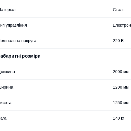
атеріал
Сталь
ип управління
Електро
омінальна напруга
220 В
Габаритні розміри
Довжина
2000 мм
Ширина
1200 мм
исота
1250 мм
ага
140 кг