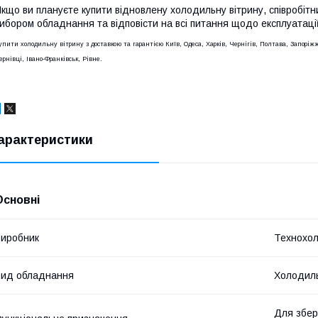
кщо ви плануєте купити відновлену холодильну вітрину, співробіт
ибором обладнання та відповісти на всі питання щодо експлуатації
упити холодильну вітрину з доставкою та гарантією Київ, Одеса, Харків, Чернігів, Полтава, Запорі
ернівці, Івано-Франківськ, Рівне.
арактеристики
Основні
иробник
Технохо
ид обладнання
Холодиль
Для збер