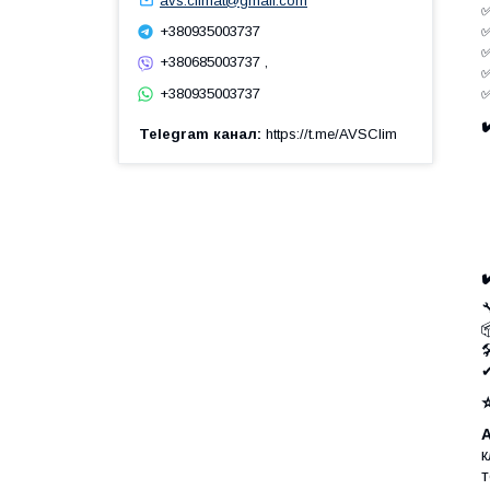
avs.climat@gmail.com
+380935003737
+380685003737 ,
+380935003737
Telegram канал
https://t.me/AVSClim



✔
A
к
т