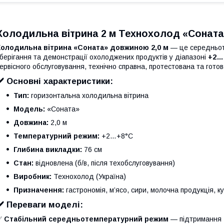
Холодильна вітрина 2 м Технохолод «Соната»
Холодильна вітрина «Соната» довжиною 2,0 м
— це середньот
берігання та демонстрації охолоджених продуктів у діапазоні
+2…
ервісного обслуговування, технічно справна, протестована та гото
✔️ Основні характеристики:
Тип:
горизонтальна холодильна вітрина
Модель:
«Соната»
Довжина:
2,0 м
Температурний режим:
+2…+8°C
Глибина викладки:
76 см
Стан:
відновлена (б/в, після техобслуговування)
Виробник:
Технохолод (Україна)
Призначення:
гастрономія, м’ясо, сири, молочна продукція, к
✔️ Переваги моделі:
✅
Стабільний середньотемпературний режим
— підтримання 