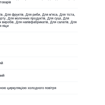
товарів
в, Для фруктів, Для риби, Для м'яса, Для тіста,
рту, Для молочних продуктів, Для суші, Для
х виробів, Для напівфабрикатів, Для салатів, Для
я піци
ий
ний
ною циркуляцією холодного повітря