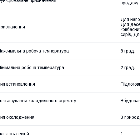
ункціональне призначення
продажу 
Для напої
Для десе
ризначення
ковбасни
сирів, Дл
аксимальна робоча температура
8 град.
інімальна робоча температура
2 град.
ип встановлення
Підлогов
озташування холодильного агрегату
Вбудова
ип охолодження
З природ
ількість секцій
1