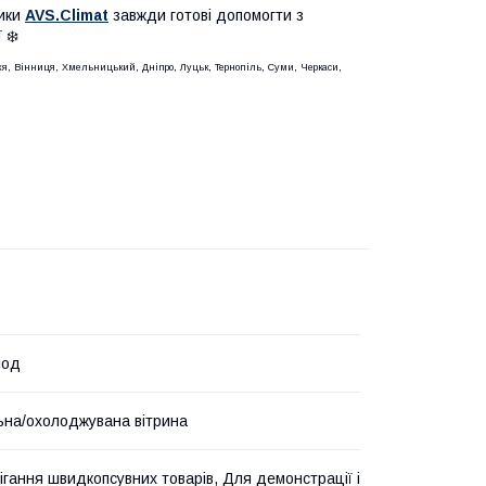
ники
AVS.Climat
завжди готові допомогти з
 ❄️
жжя, Вінниця, Хмельницький, Дніпро, Луцьк, Тернопіль, Суми, Черкаси,
лод
на/охолоджувана вітрина
ігання швидкопсувних товарів, Для демонстрації і