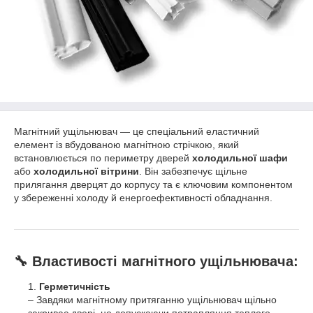
Магнітний ущільнювач — це спеціальний еластичний
елемент із вбудованою магнітною стрічкою, який
встановлюється по периметру дверей
холодильної шафи
або
холодильної вітрини
. Він забезпечує щільне
прилягання дверцят до корпусу та є ключовим компонентом
у збереженні холоду й енергоефективності обладнання.
🔧
Властивості магнітного ущільнювача:
Герметичність
– Завдяки магнітному притяганню ущільнювач щільно
закриває двері, не допускаючи потрапляння теплого