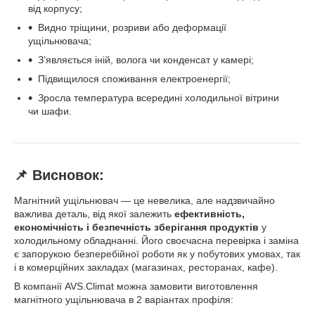
від корпусу;
Видно тріщини, розриви або деформації
ущільнювача;
З’являється іній, волога чи конденсат у камері;
Підвищилося споживання електроенергії;
Зросла температура всередині холодильної вітрини
чи шафи.
📌 Висновок:
Магнітний ущільнювач — це невелика, але надзвичайно
важлива деталь, від якої залежить
ефективність,
економічність і безпечність зберігання продуктів
у
холодильному обладнанні. Його своєчасна перевірка і заміна
є запорукою безперебійної роботи як у побутових умовах, так
і в комерційних закладах (магазинах, ресторанах, кафе).
В компанії AVS.Climat можна замовити виготовлення
магнітного ущільнювача в 2 варіантах профіля: