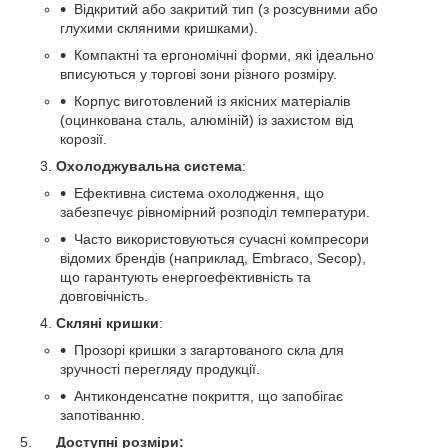
Відкритий або закритий тип (з розсувними або
глухими скляними кришками).
Компактні та ергономічні форми, які ідеально
вписуються у торгові зони різного розміру.
Корпус виготовлений із якісних матеріалів
(оцинкована сталь, алюміній) із захистом від
корозії.
Охолоджувальна система
:
Ефективна система охолодження, що
забезпечує рівномірний розподіл температури.
Часто використовуються сучасні компресори
відомих брендів (наприклад, Embraco, Secop),
що гарантують енергоефективність та
довговічність.
Скляні кришки
:
Прозорі кришки з загартованого скла для
зручності перегляду продукції.
Антиконденсатне покриття, що запобігає
запотіванню.
5.
Доступні розміри: