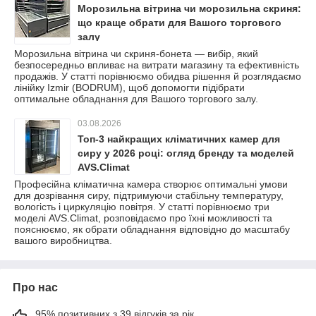
Морозильна вітрина чи морозильна скриня:
що краще обрати для Вашого торгового
залу
Морозильна вітрина чи скриня-бонета — вибір, який
безпосередньо впливає на витрати магазину та ефективність
продажів. У статті порівнюємо обидва рішення й розглядаємо
лінійку Izmir (BODRUM), щоб допомогти підібрати
оптимальне обладнання для Вашого торгового залу.
03.08.2026
Топ-3 найкращих кліматичних камер для
сиру у 2026 році: огляд бренду та моделей
AVS.Climat
Професійна кліматична камера створює оптимальні умови
для дозрівання сиру, підтримуючи стабільну температуру,
вологість і циркуляцію повітря. У статті порівнюємо три
моделі AVS.Climat, розповідаємо про їхні можливості та
пояснюємо, як обрати обладнання відповідно до масштабу
вашого виробництва.
Про нас
95% позитивних з 39 відгуків за рік