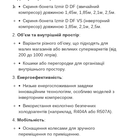
Скриня-бонета Izmir D DF (звичайний
компресор) довжиною 1,45м, 1,85м, 2,1м, 2,5м.
Скриня-бонета Izmir D DF VS (інверторний
компресор) довжиною 1,85м, 2,1м, 2,5м.
Об’єм та внутрішній простір
:
Варіанти різного об’єму, що підходять для
малих магазинів або великих супермаркетів (від
200 до 1000 літрів).
Кошики або перегородки для організації
внутрішнього простору.
Енергоефективність
:
Низьке енергоспоживання завдяки
інноваційним технологіям, особливо моделей з
інверторним компресором.
Використання екологічно безпечних
холодоагентів (наприклад, R404А або R507А).
Мобільність
:
Оснащення колесами для зручного
переміщення по приміщенню.