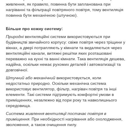
живлення, як правило, повинна бути запланована при
нагріванні та фільтрації повітряного повітря, тому вентиляція
повинна бути механічною (штучною).
Більше про кожну систему:
Природні
вентиляційні системи використовуються при
будівництві звичайного корпусу: свіже повітря через тріщини у
вікнах, а двері потрапляють у кімнати та видаляються через
вентиляційні канали, витяжні решітки яких розташовані
переважно на кухні та ванні кімнати. Така вентиляція дешева,
надійна, оскільки немає рухомих деталей і автоматизації та
довговічної.
Штучний або механічний
використовується, коли
недостатньо природно. Оскільки механічна система
використовує вентилятор, фільтр, нагрівач повітря та інші
елементи. Такі системи підтримують комфортні умови в
приміщеннях, незалежно від пори року та навколишнього
середовища.
Система живлення вентиляції постачає повітря в
приміщення
. При необхідності нагрівання або охолодження,
зволоження, а також очищення пилу.