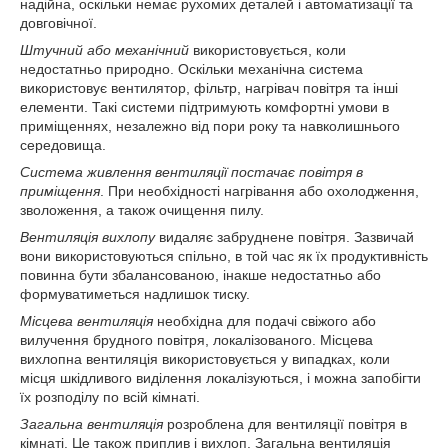
надійна, оскільки немає рухомих деталей і автоматизації та
довговічної.
Штучний або механічний
використовується, коли
недостатньо природно. Оскільки механічна система
використовує вентилятор, фільтр, нагрівач повітря та інші
елементи. Такі системи підтримують комфортні умови в
приміщеннях, незалежно від пори року та навколишнього
середовища.
Система живлення вентиляції постачає повітря в
приміщення
. При необхідності нагрівання або охолодження,
зволоження, а також очищення пилу.
Вентиляція вихлопу
видаляє забруднене повітря. Зазвичай
вони використовуються спільно, в той час як їх продуктивність
повинна бути збалансованою, інакше недостатньо або
формуватиметься надлишок тиску.
Місцева вентиляція
необхідна для подачі свіжого або
вилучення брудного повітря, локалізованого. Місцева
вихлопна вентиляція використовується у випадках, коли
місця шкідливого виділення локалізуються, і можна запобігти
їх розподілу по всій кімнаті.
Загальна вентиляція
розроблена для вентиляції повітря в
кімнаті. Це також приплив і вихлоп. Загальна вентиляція