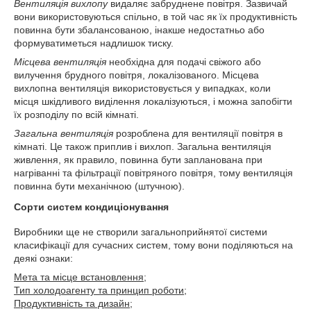
Вентиляція вихлопу
видаляє забруднене повітря. Зазвичай
вони використовуються спільно, в той час як їх продуктивність
повинна бути збалансованою, інакше недостатньо або
формуватиметься надлишок тиску.
Місцева вентиляція
необхідна для подачі свіжого або
вилучення брудного повітря, локалізованого. Місцева
вихлопна вентиляція використовується у випадках, коли
місця шкідливого виділення локалізуються, і можна запобігти
їх розподілу по всій кімнаті.
Загальна вентиляція
розроблена для вентиляції повітря в
кімнаті. Це також приплив і вихлоп. Загальна вентиляція
живлення, як правило, повинна бути запланована при
нагріванні та фільтрації повітряного повітря, тому вентиляція
повинна бути механічною (штучною).
Сорти систем кондиціонування
Виробники ще не створили загальноприйнятої системи
класифікації для сучасних систем, тому вони поділяються на
деякі ознаки:
Мета та місце встановлення;
Тип холодоагенту та принцип роботи;
Продуктивність та дизайн;